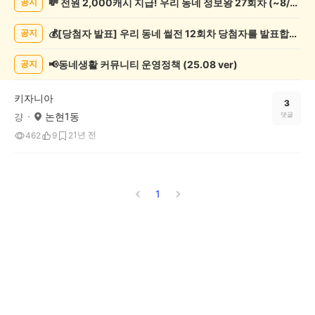
💸 전원 2,000캐시 지급! 우리 동네 정보왕 27회차 (~8/10)
공지
실
종
💰[당첨자 발표] 우리 동네 썰전 12회차 당첨자를 발표합니다!
공지
게
시
글
📢동네생활 커뮤니티 운영정책 (25.08 ver)
공지
목
록
키자니아
3
논현1동
댓글
걍
1년 전
462
9
2
1