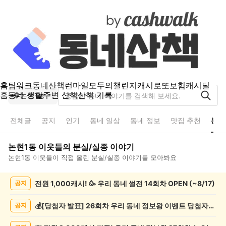
홈
팀워크
동네산책
런마일
모두의챌린지
캐시로또
보험
캐시딜
홈
동네 생활
주변 산책
산책 기록
논현1동
전체글
공지
인기
동네 일상
동네 정보
맛집 추천
분실
논현1동
이웃들의
분실/실종
이야기
논현1동
이웃들이 직접 올린
분실/실종
이야기를 모아봐요
논
전원 1,000캐시! 🥳 우리 동네 썰전 14회차 OPEN (~8/17)
공지
현
1
동
💰[당첨자 발표] 26회차 우리 동네 정보왕 이벤트 당첨자를 발표합니다!
공지
분
실/