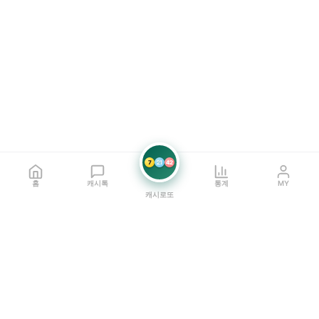
7
21
42
홈
캐시톡
통계
MY
캐시로또