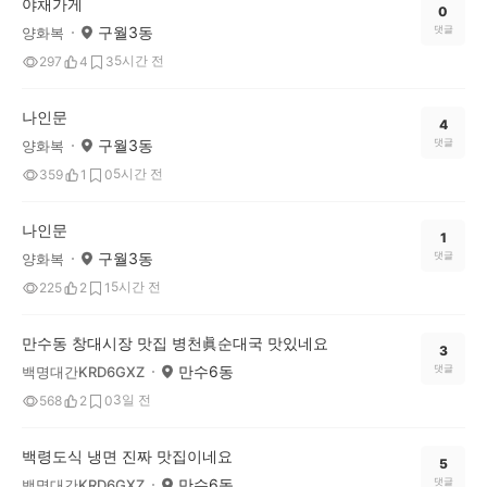
야채가게
0
구월3동
댓글
양화복
5시간 전
297
4
3
나인문
4
구월3동
댓글
양화복
5시간 전
359
1
0
나인문
1
구월3동
댓글
양화복
5시간 전
225
2
1
만수동 창대시장 맛집 병천眞순대국 맛있네요
3
만수6동
댓글
백명대간KRD6GXZ
3일 전
568
2
0
백령도식 냉면 진짜 맛집이네요
5
만수6동
댓글
백명대간KRD6GXZ