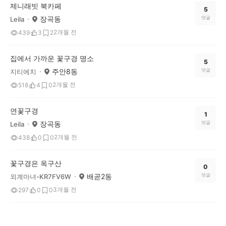
제니래빗 북카페
5
장곡동
댓글
Leila
2개월 전
439
3
2
집에서 가까운 꽃구경 명소
5
주안8동
댓글
지티에치
2개월 전
518
4
0
연꽃구경
1
장곡동
댓글
Leila
2개월 전
438
0
0
꽃구경은 옥구산
0
배곧2동
댓글
외계마녀-KR7FV6W
3개월 전
297
0
0