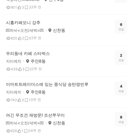
2주 전
901
3
3
시흥카페모니 강추
6
신천동
댓글
💌하뉘<오전/새벽>💌
2주 전
820
2
0
우리동네 카페 스타벅스
2
주안8동
댓글
지티에치
2주 전
439
3
0
이마트트레이더스에 있는 중식당 송탄영빈루
4
주안8동
댓글
지티에치
3주 전
742
3
1
여긴 무조건 재방문! 조선쭈꾸미
8
신천동
댓글
💌하뉘<오전/새벽>💌
4주 전
626
1
0