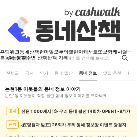
홈
팀워크
동네산책
런마일
모두의챌린지
캐시로또
보험
캐시딜
홈
동네 생활
주변 산책
산책 기록
논현1동
전체글
공지
인기
동네 일상
동네 정보
맛집 추천
분실
논현1동
이웃들의
동네 정보
이야기
논현1동
이웃들이 직접 올린
동네 정보
이야기를 모아봐요
논
전원 1,000캐시! 🥳 우리 동네 썰전 14회차 OPEN (~8/17)
공지
현
1
동
💰[당첨자 발표] 26회차 우리 동네 정보왕 이벤트 당첨자를 발표합니다!
공지
동
네