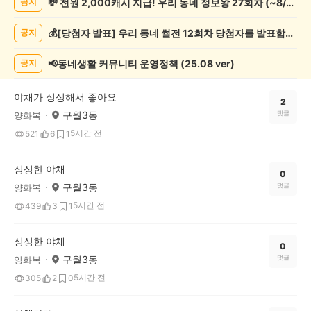
💸 전원 2,000캐시 지급! 우리 동네 정보왕 27회차 (~8/10)
공지
정
보
💰[당첨자 발표] 우리 동네 썰전 12회차 당첨자를 발표합니다!
공지
게
시
글
📢동네생활 커뮤니티 운영정책 (25.08 ver)
공지
목
록
야채가 싱싱해서 좋아요
2
구월3동
댓글
양화복
5시간 전
521
6
1
싱싱한 야채
0
구월3동
댓글
양화복
5시간 전
439
3
1
싱싱한 야채
0
구월3동
댓글
양화복
5시간 전
305
2
0