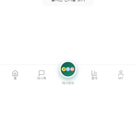
7
21
42
홈
캐시톡
통계
MY
캐시로또