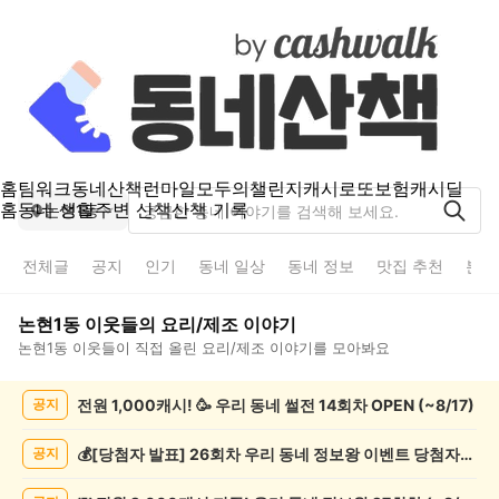
홈
팀워크
동네산책
런마일
모두의챌린지
캐시로또
보험
캐시딜
홈
동네 생활
주변 산책
산책 기록
논현1동
전체글
공지
인기
동네 일상
동네 정보
맛집 추천
분실
논현1동
이웃들의
요리/제조
이야기
논현1동
이웃들이 직접 올린
요리/제조
이야기를 모아봐요
논
전원 1,000캐시! 🥳 우리 동네 썰전 14회차 OPEN (~8/17)
공지
현
1
동
💰[당첨자 발표] 26회차 우리 동네 정보왕 이벤트 당첨자를 발표합니다!
공지
요
리/