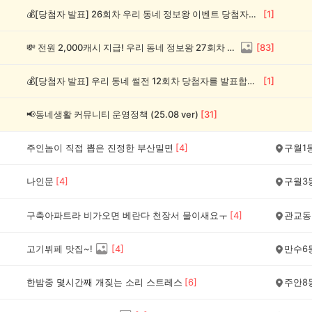
💰[당첨자 발표] 26회차 우리 동네 정보왕 이벤트 당첨자를 발표합니다!
[
1
]
💸 전원 2,000캐시 지급! 우리 동네 정보왕 27회차 (~8/10)
[
83
]
💰[당첨자 발표] 우리 동네 썰전 12회차 당첨자를 발표합니다!
[
1
]
📢동네생활 커뮤니티 운영정책 (25.08 ver)
[
31
]
주인놈이 직접 뽑은 진정한 부산밀면
[
4
]
구월1
나인문
[
4
]
구월3
구축아파트라 비가오면 베란다 천장서 물이새요ㅜ
[
4
]
관교동
고기뷔페 맛집~!
[
4
]
만수6
한밤중 몇시간째 개짖는 소리 스트레스
[
6
]
주안8