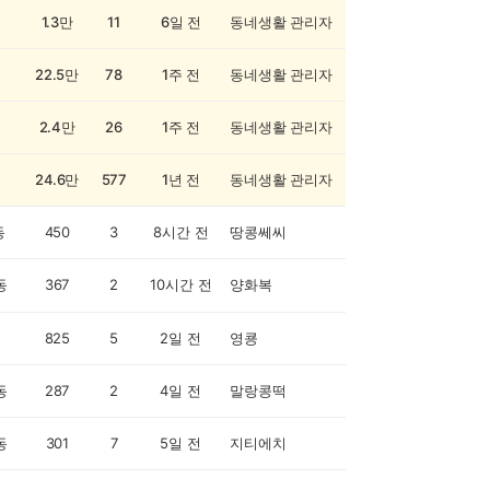
1.3만
11
6일 전
동네생활 관리자
22.5만
78
1주 전
동네생활 관리자
2.4만
26
1주 전
동네생활 관리자
24.6만
577
1년 전
동네생활 관리자
동
450
3
8시간 전
땅콩쎄씨
동
367
2
10시간 전
양화복
825
5
2일 전
영쿙
동
287
2
4일 전
말랑콩떡
동
301
7
5일 전
지티에치