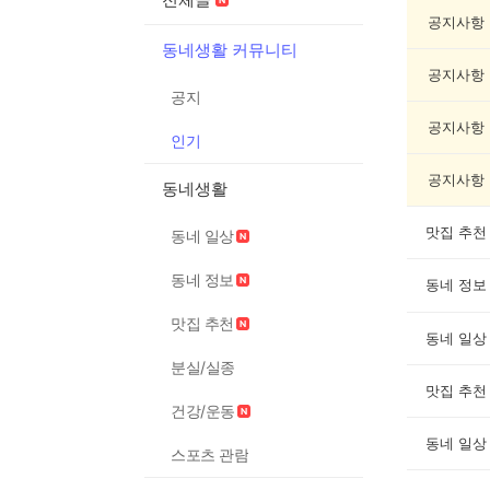
기
글
공지사항
게
동네생활 커뮤니티
시
공지사항
글
공지
목
록
공지사항
인기
공지사항
동네생활
맛집 추천
동네 일상
동네 정보
동네 정보
맛집 추천
동네 일상
분실/실종
맛집 추천
건강/운동
동네 일상
스포츠 관람