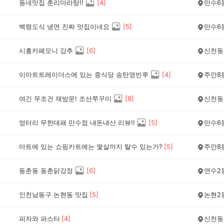
동네맛집 춘리마라탕!!
[
4
]
만수6
백령도식 냉면 진짜 맛집이네요
[
5
]
만수6
시흥카페모니 강추
[
6
]
신천동
이마트트레이더스에 있는 중식당 송탄영빈루
[
4
]
주안8
여긴 무조건 재방문! 조선쭈꾸미
[
8
]
신천동
엉터리 무한대패 만수점 내돈내산 리뷰!!
[
5
]
만수6
마트에 있는 쇼핑카트에는 몇살까지 탈수 있는가?
[
5
]
주안8
동춘동 동춘닭강정
[
6
]
연수2
인천남동구 논현동 맛집
[
5
]
논현2
피자와 파스타
[
4
]
신천동