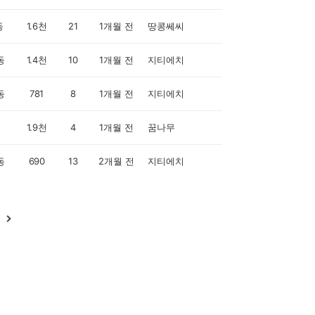
동
1.6천
21
1개월 전
땅콩쎄씨
동
1.4천
10
1개월 전
지티에치
동
781
8
1개월 전
지티에치
1.9천
4
1개월 전
꿈나무
동
690
13
2개월 전
지티에치