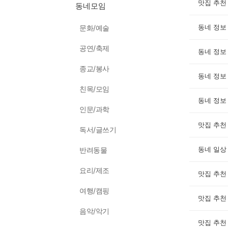
맛집 추천
동네모임
동네 정보
문화/예술
공연/축제
동네 정보
종교/봉사
동네 정보
친목/모임
동네 정보
인문/과학
맛집 추천
독서/글쓰기
동네 일상
반려동물
요리/제조
맛집 추천
여행/캠핑
맛집 추천
음악/악기
맛집 추천