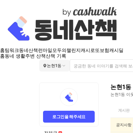
홈
팀워크
동네산책
런마일
모두의챌린지
캐시로또
보험
캐시딜
홈
동네 생활
주변 산책
산책 기록
논현1동
논현1동
논현1동
이웃
논
게시판
현
로그인을 해주세요
1
동
공지사항
인
전체글