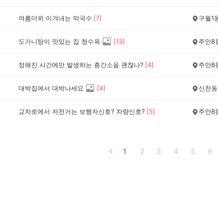
여름더위 이겨내는 막국수
[
7
]
구월1
도가니탕이 맛있는 집 청수옥
[
13
]
주안8
정해진 시간에만 발생하는 층간소음 괜찮나?
[
4
]
주안8
대박집에서 대박나세요
[
4
]
신천동
교차로에서 자전거는 보행자신호? 차량신호?
[
5
]
주안8
1
2
3
4
5
6