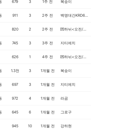
동
679
3
1주 전
복숭이
동
911
3
2주 전
백명대간KRD6GXZ
820
2
2주 전
💌하뉘<오전/새벽>💌
동
745
3
3주 전
지티에치
626
1
4주 전
💌하뉘<오전/새벽>💌
동
1.3천
3
1개월 전
복숭이
동
697
3
1개월 전
지티에치
동
972
4
1개월 전
라곰
동
645
6
1개월 전
그로구
945
10
1개월 전
강하현