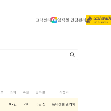
고객센터
임직원 건강관리
정보
조회
추천
등록일
작성자
6.7만
79
5일 전
동네생활 관리자