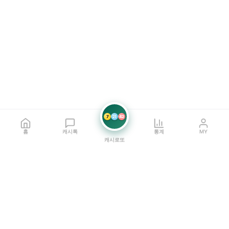
7
21
42
홈
캐시톡
통계
MY
캐시로또