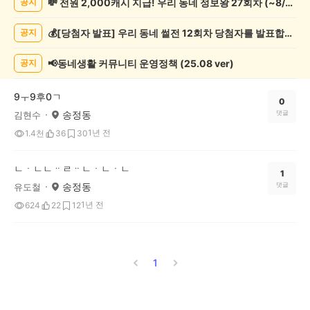
💸 전원 2,000캐시 지급! 우리 동네 정보왕 27회차 (~8/10)
공지
관
람
💰[당첨자 발표] 우리 동네 썰전 12회차 당첨자를 발표합니다!
공지
게
시
글
📢동네생활 커뮤니티 운영정책 (25.08 ver)
공지
목
록
9ㅜ9후0ㄱ
0
송정동
댓글
김현수
1년 전
1.4천
36
30
ㄴㆍㄴㄴᆢㄹᆢㄴㆍㄴㆍㄴ
1
송정동
댓글
유도철
1년 전
624
22
12
1