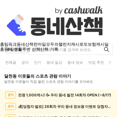
홈
팀워크
동네산책
런마일
모두의챌린지
캐시로또
보험
캐시딜
홈
동네 생활
주변 산책
산책 기록
달천동
전체글
공지
인기
동네 일상
동네 정보
맛집 추천
분실
달천동
이웃들의
스포츠 관람
이야기
달천동
이웃들이 직접 올린
스포츠 관람
이야기를 모아봐요
달
전원 1,000캐시! 🥳 우리 동네 썰전 14회차 OPEN (~8/17)
공지
천
동
스
💰[당첨자 발표] 26회차 우리 동네 정보왕 이벤트 당첨자를 발표합니다!
공지
포
츠