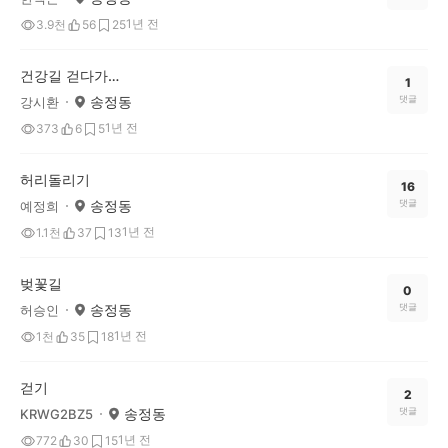
1년 전
3.9천
56
25
건강길 걷다가…
1
송정동
댓글
강시환
1년 전
373
6
5
허리돌리기
16
송정동
댓글
예정희
1년 전
1.1천
37
13
벚꽃길
0
송정동
댓글
허승인
1년 전
1천
35
18
걷기
2
송정동
댓글
KRWG2BZ5
1년 전
772
30
15