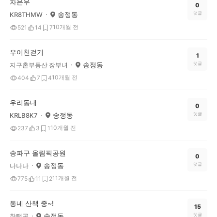
차은우
0
송정동
댓글
KR8THMW
10개월 전
521
14
7
우이천걷기
1
송정동
댓글
지구촌부동산 장부녀
10개월 전
404
7
4
우리동내
0
송정동
댓글
KRLB8K7
10개월 전
237
3
1
송파구 올림픽공원
0
송정동
댓글
나나나
11개월 전
775
11
2
동네 산책 중~!
15
송정동
댓글
한택곤