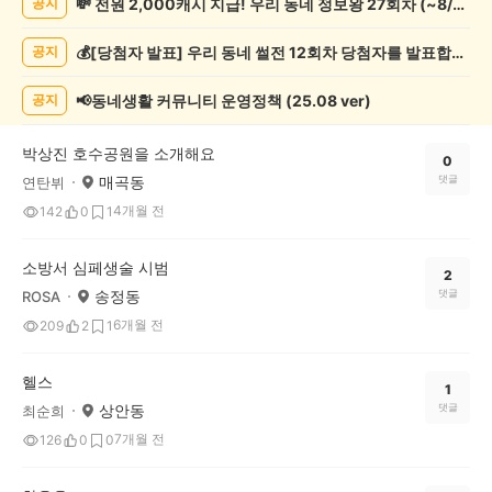
💸 전원 2,000캐시 지급! 우리 동네 정보왕 27회차 (~8/10)
공지
동
게
💰[당첨자 발표] 우리 동네 썰전 12회차 당첨자를 발표합니다!
공지
시
글
목
📢동네생활 커뮤니티 운영정책 (25.08 ver)
공지
록
박상진 호수공원을 소개해요
0
매곡동
댓글
연탄뷔
4개월 전
142
0
1
소방서 심페생술 시범
2
송정동
댓글
ROSA
6개월 전
209
2
1
헬스
1
상안동
댓글
최순희
7개월 전
126
0
0