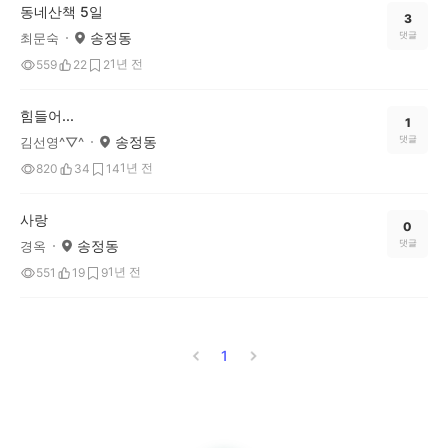
동네산책 5일
3
송정동
댓글
최문숙
1년 전
559
22
2
힘들어...
1
송정동
댓글
김선영^▽^
1년 전
820
34
14
사랑
0
송정동
댓글
경옥
1년 전
551
19
9
1