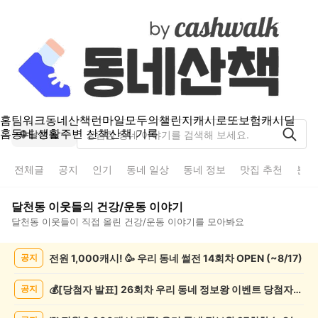
홈
팀워크
동네산책
런마일
모두의챌린지
캐시로또
보험
캐시딜
홈
동네 생활
주변 산책
산책 기록
달천동
전체글
공지
인기
동네 일상
동네 정보
맛집 추천
분실
달천동
이웃들의
건강/운동
이야기
달천동
이웃들이 직접 올린
건강/운동
이야기를 모아봐요
달
전원 1,000캐시! 🥳 우리 동네 썰전 14회차 OPEN (~8/17)
공지
천
동
건
💰[당첨자 발표] 26회차 우리 동네 정보왕 이벤트 당첨자를 발표합니다!
공지
강/
운