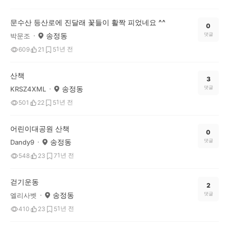
문수산 등산로에 진달래 꽃들이 활짝 피었네요 ^^
0
송정동
댓글
박문조
1년 전
609
21
5
산책
3
송정동
댓글
KRSZ4XML
1년 전
501
22
5
어린이대공원 산책
0
송정동
댓글
Dandy9
1년 전
548
23
7
걷기운동
2
송정동
댓글
엘리사벳
1년 전
410
23
5