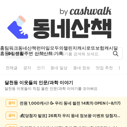
홈
팀워크
동네산책
런마일
모두의챌린지
캐시로또
보험
캐시딜
홈
동네 생활
주변 산책
산책 기록
달천동
전체글
공지
인기
동네 일상
동네 정보
맛집 추천
분실
달천동
이웃들의
인문/과학
이야기
달천동
이웃들이 직접 올린
인문/과학
이야기를 모아봐요
달
전원 1,000캐시! 🥳 우리 동네 썰전 14회차 OPEN (~8/17)
공지
천
동
인
💰[당첨자 발표] 26회차 우리 동네 정보왕 이벤트 당첨자를 발표합니다!
공지
문/
과