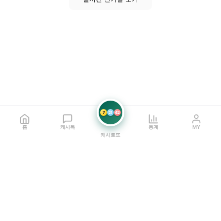
7
21
42
홈
캐시톡
통계
MY
캐시로또