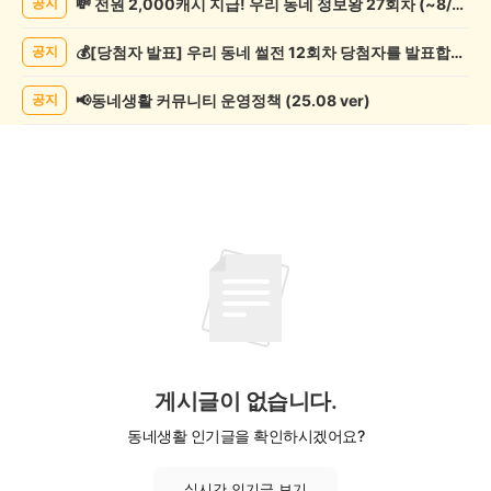
💸 전원 2,000캐시 지급! 우리 동네 정보왕 27회차 (~8/10)
공지
학
게
💰[당첨자 발표] 우리 동네 썰전 12회차 당첨자를 발표합니다!
공지
시
글
목
📢동네생활 커뮤니티 운영정책 (25.08 ver)
공지
록
게시글이 없습니다.
동네생활 인기글을 확인하시겠어요?
실시간 인기글 보기