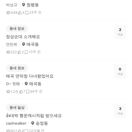
창평동
박성규
3주 전
448
3
2
동네 정보
2
댓글
정성순대 소개해요
매곡동
연탄뷔
3주 전
522
3
1
동네 정보
0
댓글
매곡 연막창 다녀왔었어요
매곡동
O~ 世映
4주 전
1.2천
7
6
동네 일상
3
댓글
👍대박 행운캐시적립 받으세요
송정동
cashwalker
2개월 전
807
8
0