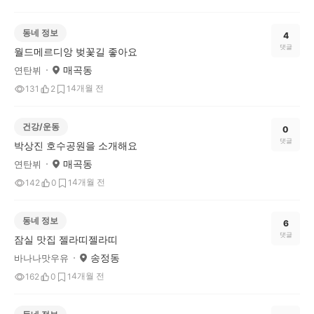
동네 정보
4
댓글
월드메르디앙 벚꽃길 좋아요
매곡동
연탄뷔
4개월 전
131
2
1
건강/운동
0
댓글
박상진 호수공원을 소개해요
매곡동
연탄뷔
4개월 전
142
0
1
동네 정보
6
댓글
잠실 맛집 젤라띠젤라띠
송정동
바나나맛우유
4개월 전
162
0
1