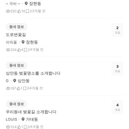
장현동
~ 국씨 ~
3개월 전
550
16
3
동네 정보
2
댓글
도로변꽃길
장현동
파워풀
4개월 전
254
6
2
동네 정보
3
댓글
상안동 벚꽃명소를 소개합니다
상안동
G
4개월 전
187
1
0
동네 정보
4
댓글
우리동네 벚꽃길 소개합니다
가대동
LOUIS
4개월 전
104
1
0