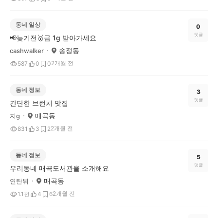
동네 일상
0
댓글
📢늦기전🥇금 1g 받아가세요
송정동
cashwalker
2개월 전
587
0
0
동네 정보
3
댓글
간단한 브런치 맛집
매곡동
지g
2개월 전
831
3
2
동네 정보
5
댓글
우리동네 매곡도서관을 소개해요
매곡동
연탄뷔
2개월 전
1.1천
4
6