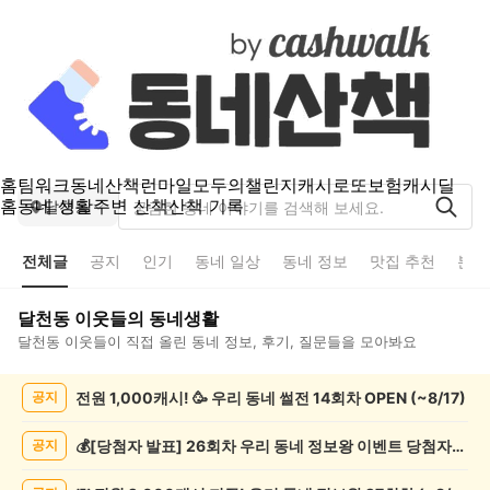
홈
팀워크
동네산책
런마일
모두의챌린지
캐시로또
보험
캐시딜
홈
동네 생활
주변 산책
산책 기록
달천동
전체글
공지
인기
동네 일상
동네 정보
맛집 추천
분실
달천동
이웃들의 동네생활
달천동
이웃들이 직접 올린 동네 정보, 후기, 질문들을 모아봐요
달
전원 1,000캐시! 🥳 우리 동네 썰전 14회차 OPEN (~8/17)
공지
천
동
전
💰[당첨자 발표] 26회차 우리 동네 정보왕 이벤트 당첨자를 발표합니다!
공지
체
글