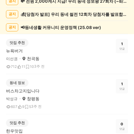
💸 전원 2,000캐시 지급! 우리 동네 정보왕 27회차 (~8/10)
공지
게
시
💰[당첨자 발표] 우리 동네 썰전 12회차 당첨자를 발표합니다!
공지
글
목
록
📢동네생활 커뮤니티 운영정책 (25.08 ver)
공지
맛집 추천
1
댓글
뉴욕버거
천곡동
이선권
3주 전
712
11
10
동네 정보
1
댓글
버스차고지입니다
창평동
박성규
3주 전
607
9
5
맛집 추천
0
댓글
한우맛집