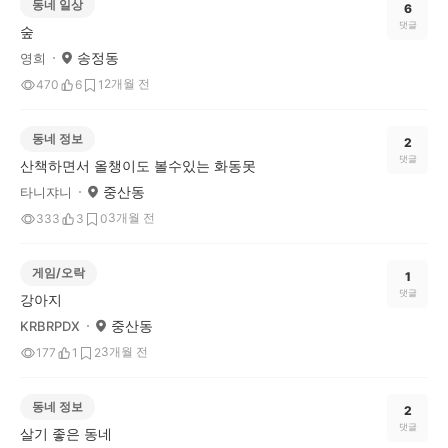
동네 일상
6
댓글
숲
송정동
영희
2개월 전
470
6
1
동네 정보
2
댓글
산책하면서 올챙이도 볼수있는 화동못
중산동
타니쟈니
3개월 전
333
3
0
게임/오락
1
댓글
강아지
중산동
KRBRPDX
3개월 전
177
1
2
동네 정보
2
댓글
살기 좋은 동네