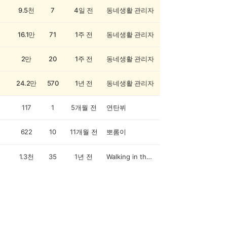
9.5천
7
4일 전
동네생활 관리자
16.1만
71
1주 전
동네생활 관리자
2만
20
1주 전
동네생활 관리자
24.2만
570
1년 전
동네생활 관리자
117
1
5개월 전
연탄뷔
622
10
11개월 전
뽀롬이
1.3천
35
1년 전
Walking in the air