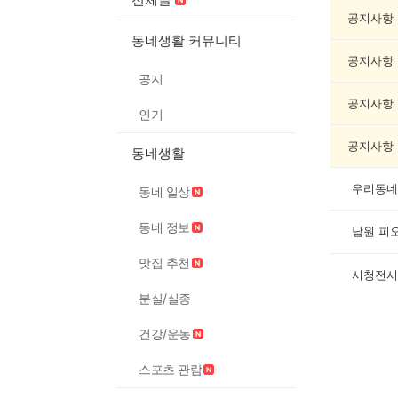
예
술
공지사항
게
동네생활 커뮤니티
시
공지사항
글
공지
목
록
공지사항
인기
공지사항
동네생활
우리동네
동네 일상
동네 정보
남원 피
맛집 추천
시청전시
분실/실종
건강/운동
스포츠 관람