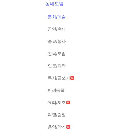
동네모임
문화/예술
공연/축제
종교/봉사
친목/모임
인문/과학
독서/글쓰기
반려동물
요리/제조
여행/캠핑
음악/악기