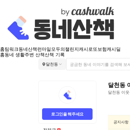
홈
팀워크
동네산책
런마일
모두의챌린지
캐시로또
보험
캐시딜
홈
동네 생활
주변 산책
산책 기록
달천동
달천동
달천동
이웃
달
천
로그인을 해주세요
동
문
공지사항
화/
전체글