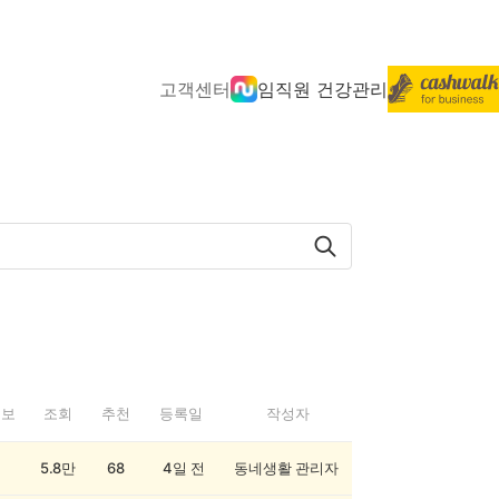
고객센터
임직원 건강관리
정보
조회
추천
등록일
작성자
5.8만
68
4일 전
동네생활 관리자