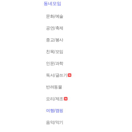
동네모임
문화/예술
공연/축제
종교/봉사
친목/모임
인문/과학
독서/글쓰기
반려동물
요리/제조
여행/캠핑
음악/악기