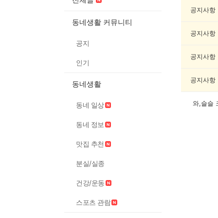
캠
핑
공지사항
게
동네생활 커뮤니티
시
공지사항
글
공지
목
록
공지사항
인기
공지사항
동네생활
와,슬슬
동네 일상
동네 정보
맛집 추천
분실/실종
건강/운동
스포츠 관람