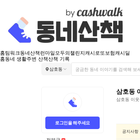
홈
팀워크
동네산책
런마일
모두의챌린지
캐시로또
보험
캐시딜
홈
동네 생활
주변 산책
산책 기록
삼호동
삼호동
삼호동
이웃
삼
호
로그인을 해주세요
동
여
공지사항
행/
전체글