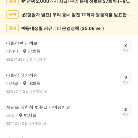
💸 전원 2,000캐시 지급! 우리 동네 정보왕 27회차 (~8/10)
공지
동
게
💰[당첨자 발표] 우리 동네 썰전 12회차 당첨자를 발표합니다!
공지
시
글
목
📢동네생활 커뮤니티 운영정책 (25.08 ver)
공지
록
태화강변 산책로
2
삼호동
댓글
이영미
3개월 전
274
3
0
태화강 국가정원
3
태화동
댓글
아시엘
4개월 전
320
2
0
삼남읍 작천청 벚꽃길 다녀왔어요
2
범서읍
댓글
소소
4개월 전
112
0
0