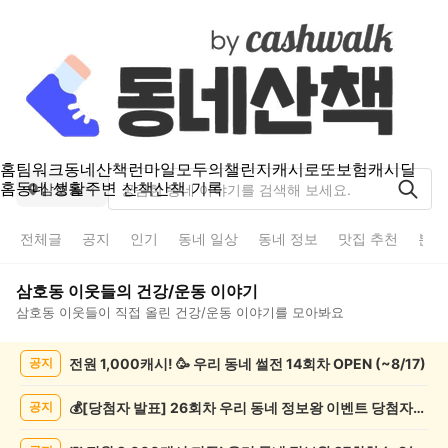
홈
팀워크
동네산책
런마일
모두의챌린지
캐시로또
보험
캐시딜
홈
동네 생활
주변 산책
산책 기록
삼호동
전체글
공지
인기
동네 일상
동네 정보
맛집 추천
분실
삼호동
이웃들의
건강/운동
이야기
삼호동
이웃들이 직접 올린
건강/운동
이야기를 모아봐요
삼
전원 1,000캐시! 🥳 우리 동네 썰전 14회차 OPEN (~8/17)
공지
호
동
건
💰[당첨자 발표] 26회차 우리 동네 정보왕 이벤트 당첨자를 발표합니다!
공지
강/
운