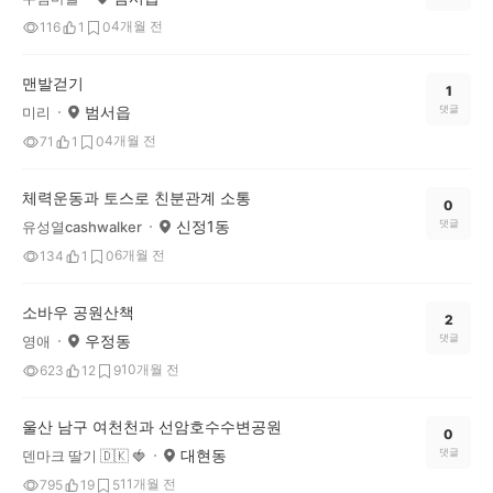
4개월 전
116
1
0
맨발걷기
1
범서읍
댓글
미리
4개월 전
71
1
0
체력운동과 토스로 친분관계 소통
0
신정1동
댓글
유성열cashwalker
6개월 전
134
1
0
소바우 공원산책
2
우정동
댓글
영애
10개월 전
623
12
9
울산 남구 여천천과 선암호수수변공원
0
대현동
댓글
덴마크 딸기 🇩🇰 🍓
11개월 전
795
19
5