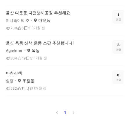
울산 다운동 다전생태공원 추천해요.
1
다운동
댓글
여니솔이맘 ♡
11개월 전
738
6
2
울산 옥동 산책 운동 스팟 추천합니다!
3
옥동
댓글
Agarieter
11개월 전
834
19
5
아침산책
0
우정동
댓글
힐링
11개월 전
532
11
8
1