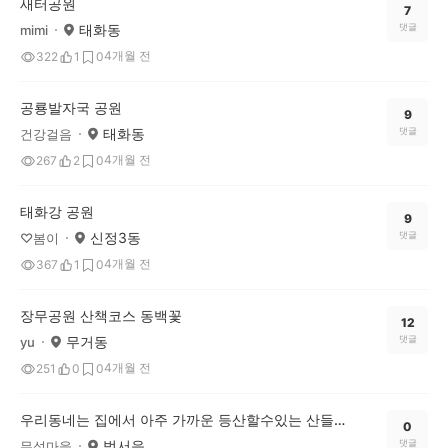
새터공원
7
태화동
댓글
mimi
4개월 전
322
1
0
공룡발자국 공원
9
태화동
댓글
건강걸음
4개월 전
267
2
0
태화강 공원
9
신정3동
댓글
♡봄이
4개월 전
367
1
0
장무공원 산책코스 동백꽃
12
무거동
댓글
yu
4개월 전
251
0
0
우리동네는 집에서 아주 가까운 등산할수있는 산들이 많아서 행복함니다
0
범서읍
댓글
무섬마을