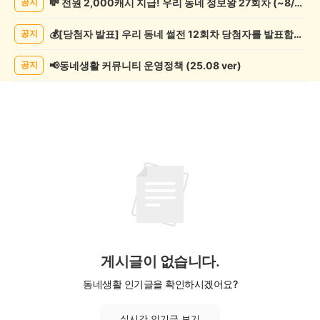
💸 전원 2,000캐시 지급! 우리 동네 정보왕 27회차 (~8/10)
공지
기
게
💰[당첨자 발표] 우리 동네 썰전 12회차 당첨자를 발표합니다!
공지
시
글
목
📢동네생활 커뮤니티 운영정책 (25.08 ver)
공지
록
게시글이 없습니다.
동네생활 인기글을 확인하시겠어요?
실시간 인기글 보기