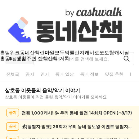
홈
팀워크
동네산책
런마일
모두의챌린지
캐시로또
보험
캐시딜
홈
동네 생활
주변 산책
산책 기록
삼호동
전체글
공지
인기
동네 일상
동네 정보
맛집 추천
분실
삼호동
이웃들의
음악/악기
이야기
삼호동
이웃들이 직접 올린
음악/악기
이야기를 모아봐요
삼
전원 1,000캐시! 🥳 우리 동네 썰전 14회차 OPEN (~8/17)
공지
호
동
음
💰[당첨자 발표] 26회차 우리 동네 정보왕 이벤트 당첨자를 발표합니다!
공지
악/
악