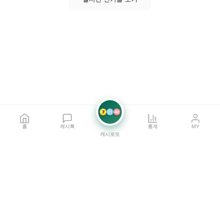
7
21
42
홈
캐시톡
통계
MY
캐시로또