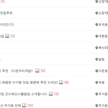
[
1
]
신정1
맛집추천
신정1
이치킨!
[
5
]
유곡동
식집
[
3
]
대현동
복산2
.
달동
집 추천 《다운우리국밥》
[
5
]
다운동
동 매콤한 아구찜 맛집 몽중해 추천 드려요!
[
8
]
옥동
맛집 곤드레산나물밥집 소개합니다.
[
5
]
무거동
울산 무거동 진채
[
10
]
무거동