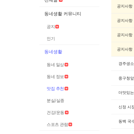
추
천
공지사항
게
동네생활 커뮤니티
시
공지사항
글
공지
목
록
공지사항
인기
공지사항
동네생활
경주생소
동네 일상
동네 정보
중구청앞
맛집 추천
더맛있는
분실/실종
신정 시
건강/운동
동백 국
스포츠 관람