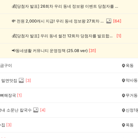
💰[당첨자 발표] 26회차 우리 동네 정보왕 이벤트 당첨자를 발표합니다!
💸 전원 2,000캐시 지급! 우리 동네 정보왕 27회차 (~8/10)
[
64
]
💰[당첨자 발표] 우리 동네 썰전 12회차 당첨자를 발표합니다!
[
1
]
📢동네생활 커뮤니티 운영정책 (25.08 ver)
[
31
]
금구이
옥동
약사동
 밀면맛집
[
3
]
뼈해장국
[
1
]
무거동
장내 소문난 칼국수
[
4
]
신정1
수집
[
3
]
옥동