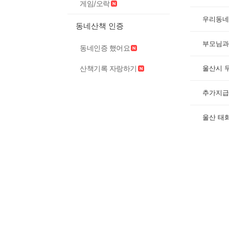
게임/오락
우리동네
동네산책 인증
부모님과
동네인증 했어요
울산시 
산책기록 자랑하기
추가지급
울산 태