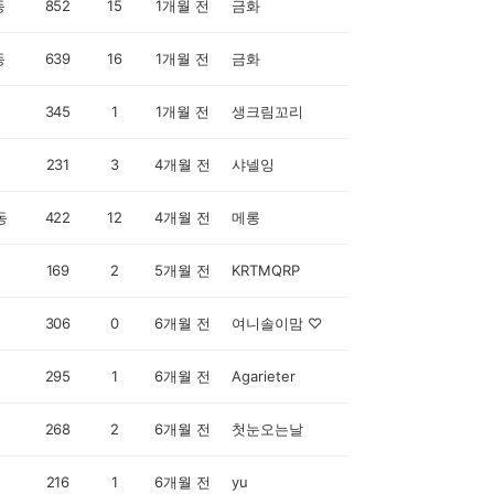
동
852
15
1개월 전
금화
동
639
16
1개월 전
금화
345
1
1개월 전
생크림꼬리
231
3
4개월 전
샤넬잉
동
422
12
4개월 전
메롱
169
2
5개월 전
KRTMQRP
306
0
6개월 전
여니솔이맘 ♡
295
1
6개월 전
Agarieter
268
2
6개월 전
첫눈오는날
216
1
6개월 전
yu