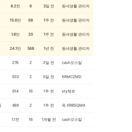
8.2천
6
3일 전
동네생활 관리자
15.6만
68
1주 전
동네생활 관리자
1.8만
20
1주 전
동네생활 관리자
24.1만
568
1년 전
동네생활 관리자
276
2
2일 전
cash오스칼
933
2
5일 전
KRMCZMD
614
16
1주 전
sty체르
동
489
2
1주 전
옥 KRB5QMA
1.1천
16
1개월 전
cash오스칼