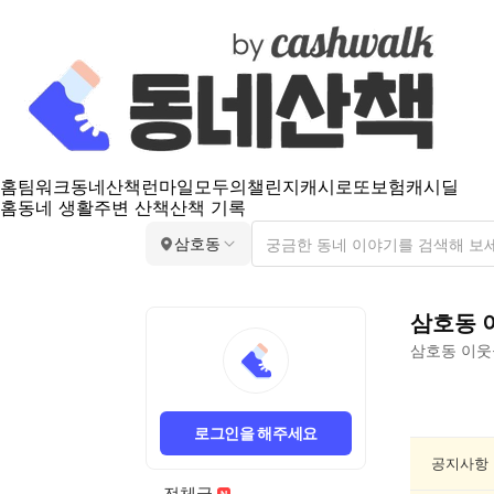
홈
팀워크
동네산책
런마일
모두의챌린지
캐시로또
보험
캐시딜
홈
동네 생활
주변 산책
산책 기록
삼호동
삼호동
삼호동
이웃
삼
호
로그인을 해주세요
동
맛
공지사항
집
전체글