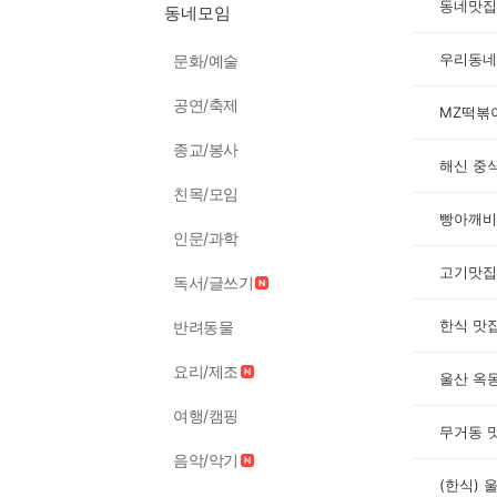
동네맛집
동네모임
우리동네
문화/예술
공연/축제
MZ떡볶
종교/봉사
해신 중
친목/모임
빵아깨비
인문/과학
고기맛집
독서/글쓰기
한식 맛
반려동물
요리/제조
울산 옥
여행/캠핑
무거동 
음악/악기
(한식) 