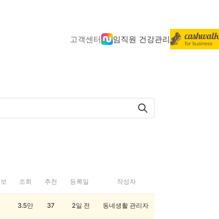
고객센터
임직원 건강관리
정보
조회
추천
등록일
작성자
3.5만
37
2일 전
동네생활 관리자