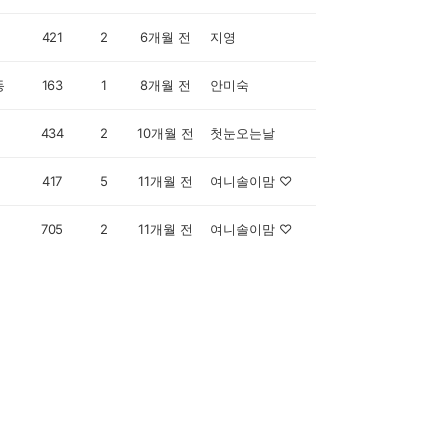
421
2
6개월 전
지영
동
163
1
8개월 전
안미숙
434
2
10개월 전
첫눈오는날
417
5
11개월 전
여니솔이맘 ♡
705
2
11개월 전
여니솔이맘 ♡