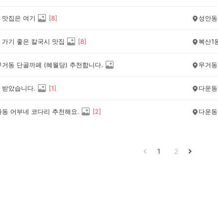
 맛집은 여기
[
8
]
성안동
 가기 좋은 칼국시 맛집
[
8
]
복산1
무거동 단골까페 (혜월당) 추천합니다.
무거동
 받았습니다.
[
1
]
다운동
화동 어부네 코다리 추천해요.
[
2
]
다운동
1
2