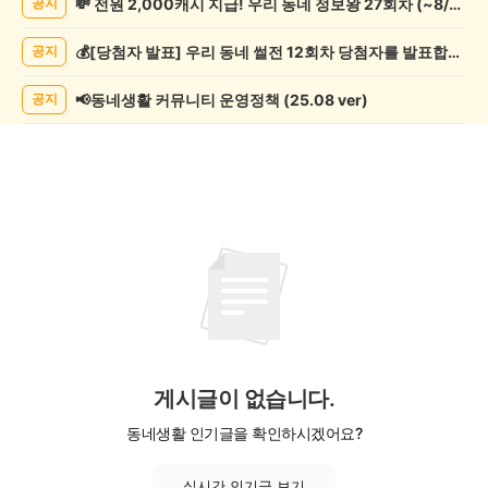
💸 전원 2,000캐시 지급! 우리 동네 정보왕 27회차 (~8/10)
공지
종
게
💰[당첨자 발표] 우리 동네 썰전 12회차 당첨자를 발표합니다!
공지
시
글
목
📢동네생활 커뮤니티 운영정책 (25.08 ver)
공지
록
게시글이 없습니다.
동네생활 인기글을 확인하시겠어요?
실시간 인기글 보기