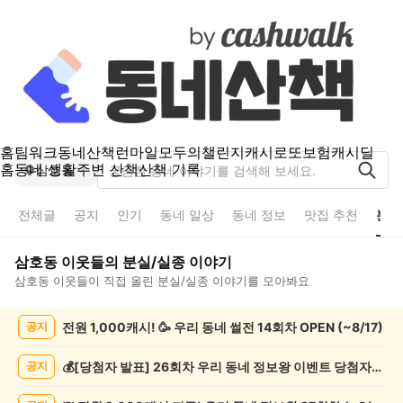
홈
팀워크
동네산책
런마일
모두의챌린지
캐시로또
보험
캐시딜
홈
동네 생활
주변 산책
산책 기록
삼호동
전체글
공지
인기
동네 일상
동네 정보
맛집 추천
분실
삼호동
이웃들의
분실/실종
이야기
삼호동
이웃들이 직접 올린
분실/실종
이야기를 모아봐요
삼
전원 1,000캐시! 🥳 우리 동네 썰전 14회차 OPEN (~8/17)
공지
호
동
분
💰[당첨자 발표] 26회차 우리 동네 정보왕 이벤트 당첨자를 발표합니다!
공지
실/
실