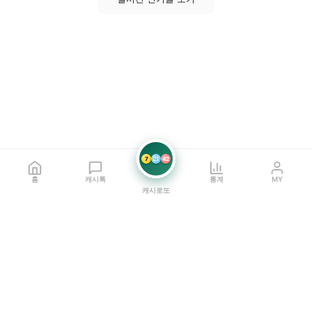
7
21
42
홈
캐시톡
통계
MY
캐시로또