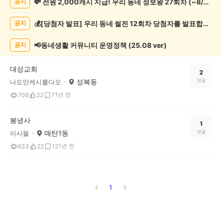
💸 전원 2,000캐시 지급! 우리 동네 정보왕 27회차 (~8/10)
공지
봉
사
💰[당첨자 발표] 우리 동네 썰전 12회차 당첨자를 발표합니다!
공지
게
시
글
📢동네생활 커뮤니티 운영정책 (25.08 ver)
공지
목
록
대성교회
2
성복동
댓글
나도만케시를다오
1년 전
706
22
7
봉녕사
1
매탄1동
댓글
이사몰
1년 전
633
22
12
1