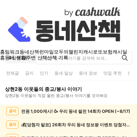
홈
팀워크
동네산책
런마일
모두의챌린지
캐시로또
보험
캐시딜
홈
동네 생활
주변 산책
산책 기록
상현2동
전체글
공지
인기
동네 일상
동네 정보
맛집 추천
분실
상현2동
이웃들의
종교/봉사
이야기
상현2동
이웃들이 직접 올린
종교/봉사
이야기를 모아봐요
상
전원 1,000캐시! 🥳 우리 동네 썰전 14회차 OPEN (~8/17)
공지
현
2
동
💰[당첨자 발표] 26회차 우리 동네 정보왕 이벤트 당첨자를 발표합니다!
공지
종
교/