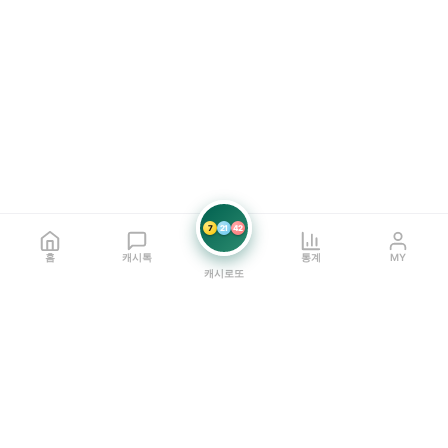
7
21
42
홈
캐시톡
통계
MY
캐시로또