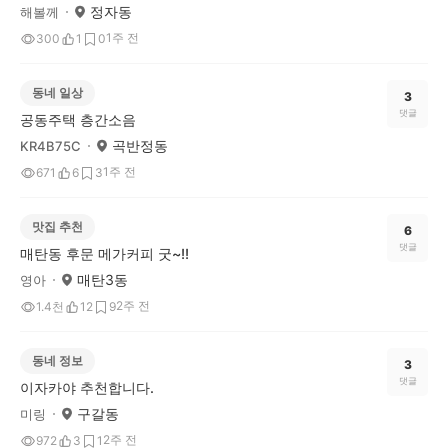
정자동
해볼께
1주 전
300
1
0
동네 일상
3
댓글
공동주택 층간소음
곡반정동
KR4B75C
1주 전
671
6
3
맛집 추천
6
댓글
매탄동 후문 메가커피 굿~!!
매탄3동
영아
2주 전
1.4천
12
9
동네 정보
3
댓글
이자카야 추천합니다.
구갈동
미링
2주 전
972
3
1