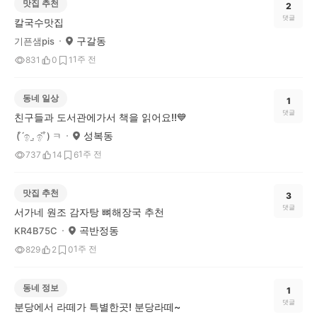
맛집 추천
2
댓글
칼국수맛집
구갈동
기픈샘pis
1주 전
831
0
1
동네 일상
1
댓글
친구들과 도서관에가서 책을 읽어요!!💙
성복동
( ͒ ́ඉ .̫ ඉ ̀ ͒) ㅋ
1주 전
737
14
6
맛집 추천
3
댓글
서가네 원조 감자탕 뼈해장국 추천
곡반정동
KR4B75C
1주 전
829
2
0
동네 정보
1
댓글
분당에서 라떼가 특별한곳! 분당라떼~