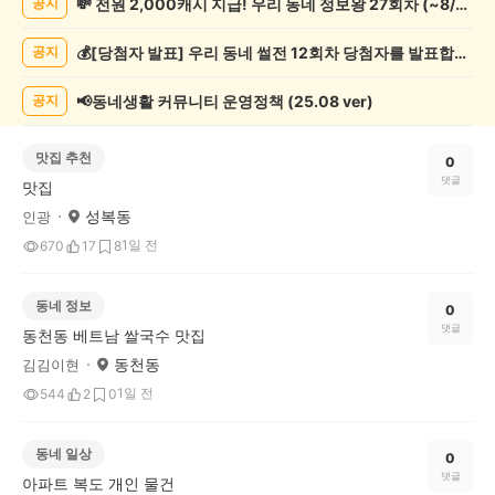
💸 전원 2,000캐시 지급! 우리 동네 정보왕 27회차 (~8/10)
공지
글
게
💰[당첨자 발표] 우리 동네 썰전 12회차 당첨자를 발표합니다!
공지
시
글
목
📢동네생활 커뮤니티 운영정책 (25.08 ver)
공지
록
맛집 추천
0
댓글
맛집
성복동
인광
1일 전
670
17
8
동네 정보
0
댓글
동천동 베트남 쌀국수 맛집
동천동
김김이현
1일 전
544
2
0
동네 일상
0
댓글
아파트 복도 개인 물건