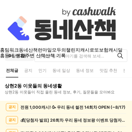
홈
팀워크
동네산책
런마일
모두의챌린지
캐시로또
보험
캐시딜
홈
동네 생활
주변 산책
산책 기록
상현2동
전체글
공지
인기
동네 일상
동네 정보
맛집 추천
분실
상현2동
이웃들의 동네생활
상현2동
이웃들이 직접 올린 동네 정보, 후기, 질문들을 모아봐요
상
전원 1,000캐시! 🥳 우리 동네 썰전 14회차 OPEN (~8/17)
공지
현
2
동
💰[당첨자 발표] 26회차 우리 동네 정보왕 이벤트 당첨자를 발표합니다!
공지
전
체