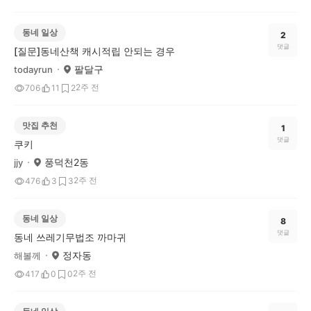
동네 일상
2
댓글
[질문]동네산책 캐시적립 안되는 경우
팔달구
todayrun
2주 전
706
11
2
맛집 추천
1
댓글
쿠키
풍덕천2동
jjy
2주 전
476
3
3
동네 일상
8
댓글
동네 쓰레기무법조 까마귀
정자동
해볼께
2주 전
417
0
0