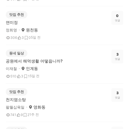
맛집 추천
0
댓글
면미정
원천동
정희영
5일 전
306
3
0
동네 일상
3
댓글
공원에서 해먹생활 어떻읍니까?
인계동
이재철
5일 전
510
3
1
맛집 추천
3
댓글
천지염소탕
영화동
팔월십육일
1주 전
741
9
2