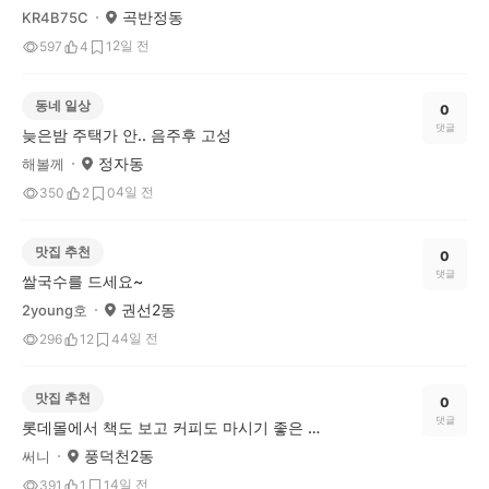
곡반정동
KR4B75C
2일 전
597
4
1
동네 일상
0
댓글
늦은밤 주택가 안.. 음주후 고성
정자동
해볼께
4일 전
350
2
0
맛집 추천
0
댓글
쌀국수를 드세요~
권선2동
2young호
4일 전
296
12
4
맛집 추천
0
댓글
롯데몰에서 책도 보고 커피도 마시기 좋은 미소비카페
풍덕천2동
써니
4일 전
391
1
1