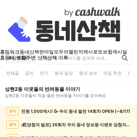
홈
팀워크
동네산책
런마일
모두의챌린지
캐시로또
보험
캐시딜
홈
동네 생활
주변 산책
산책 기록
상현2동
전체글
공지
인기
동네 일상
동네 정보
맛집 추천
분실
상현2동
이웃들의
반려동물
이야기
상현2동
이웃들이 직접 올린
반려동물
이야기를 모아봐요
상
전원 1,000캐시! 🥳 우리 동네 썰전 14회차 OPEN (~8/17)
공지
현
2
동
💰[당첨자 발표] 26회차 우리 동네 정보왕 이벤트 당첨자를 발표합니다!
공지
반
려