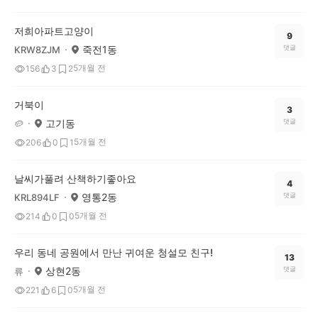
저희아파트고양이
9
죽전1동
댓글
KRW8ZJM
5개월 전
156
3
2
거북이
3
고기동
댓글
🥔
5개월 전
206
0
1
날씨가풀려 산책하기좋아요
4
영통2동
댓글
KRL894LF
5개월 전
214
0
0
우리 동네 공원에서 만난 귀여운 청설모 친구!
13
상현2동
댓글
류
5개월 전
221
6
0