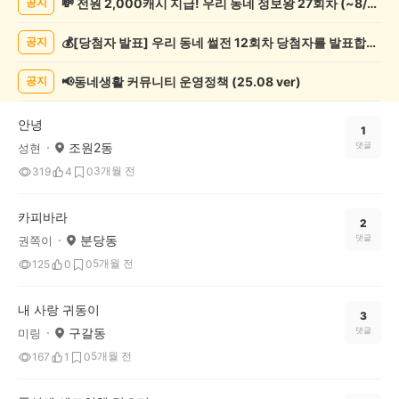
💸 전원 2,000캐시 지급! 우리 동네 정보왕 27회차 (~8/10)
공지
동
물
💰[당첨자 발표] 우리 동네 썰전 12회차 당첨자를 발표합니다!
공지
게
시
글
📢동네생활 커뮤니티 운영정책 (25.08 ver)
공지
목
록
안녕
1
조원2동
댓글
성현
3개월 전
319
4
0
카피바라
2
분당동
댓글
권쪽이
5개월 전
125
0
0
내 사랑 귀동이
3
구갈동
댓글
미링
5개월 전
167
1
0