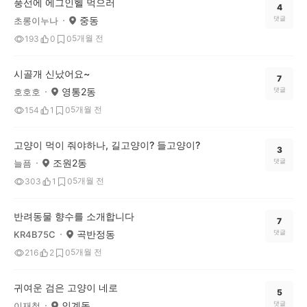
풍선에 에그인헬 먹으러
4
중동
댓글
초롱이누나
5개월 전
193
0
0
시골개 신났어요~
7
영통2동
댓글
호호호
5개월 전
154
1
0
고양이 먹이 줘야하나, 길고양이? 들고양이?
3
조원2동
댓글
늘픔
5개월 전
303
1
0
반려동물 향수를 소개합니다
7
곡반정동
댓글
KR4B75C
5개월 전
216
2
0
귀여운 검은 고양이 네로
5
인계동
댓글
이재철