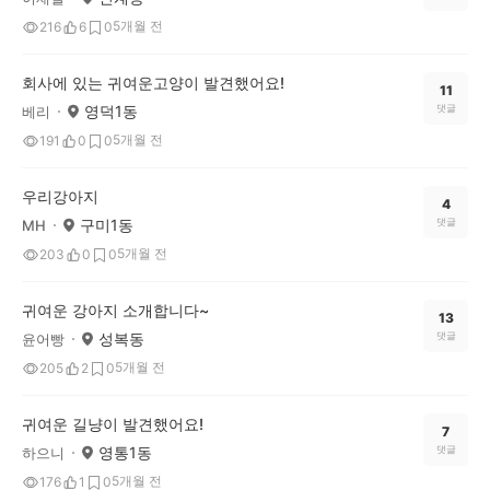
5개월 전
216
6
0
회사에 있는 귀여운고양이 발견했어요!
11
영덕1동
댓글
베리
5개월 전
191
0
0
우리강아지
4
구미1동
댓글
MH
5개월 전
203
0
0
귀여운 강아지 소개합니다~
13
성복동
댓글
윤어빵
5개월 전
205
2
0
귀여운 길냥이 발견했어요!
7
영통1동
댓글
하으니
5개월 전
176
1
0