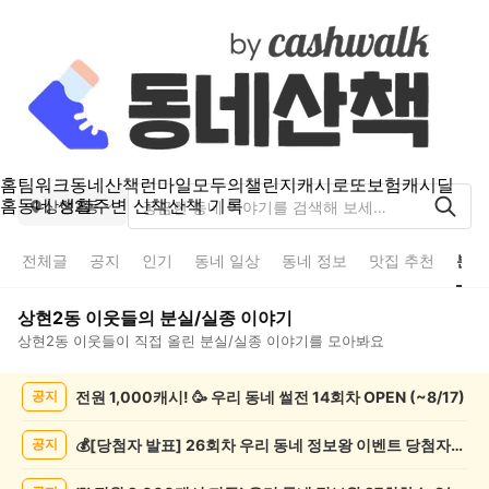
홈
팀워크
동네산책
런마일
모두의챌린지
캐시로또
보험
캐시딜
홈
동네 생활
주변 산책
산책 기록
상현2동
전체글
공지
인기
동네 일상
동네 정보
맛집 추천
분실
상현2동
이웃들의
분실/실종
이야기
상현2동
이웃들이 직접 올린
분실/실종
이야기를 모아봐요
상
전원 1,000캐시! 🥳 우리 동네 썰전 14회차 OPEN (~8/17)
공지
현
2
동
💰[당첨자 발표] 26회차 우리 동네 정보왕 이벤트 당첨자를 발표합니다!
공지
분
실/