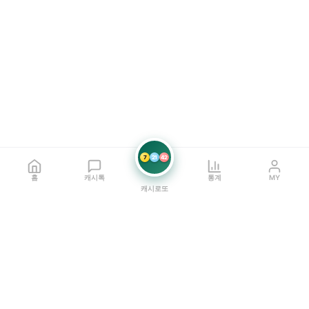
7
21
42
홈
캐시톡
통계
MY
캐시로또