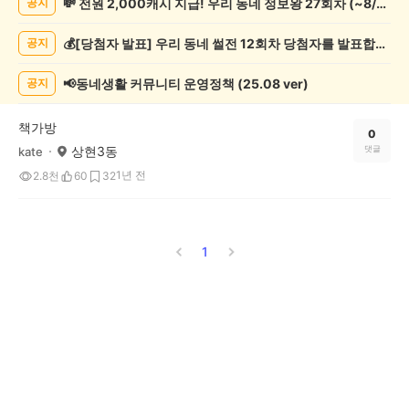
💸 전원 2,000캐시 지급! 우리 동네 정보왕 27회차 (~8/10)
공지
실
종
💰[당첨자 발표] 우리 동네 썰전 12회차 당첨자를 발표합니다!
공지
게
시
글
📢동네생활 커뮤니티 운영정책 (25.08 ver)
공지
목
록
책가방
0
상현3동
댓글
kate
1년 전
2.8천
60
32
1