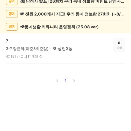
💰[당첨자 발표] 26회차 우리 동네 정보왕 이벤트 당첨자를 발표합니다!
공지
과
학
💸 전원 2,000캐시 지급! 우리 동네 정보왕 27회차 (~8/10)
공지
게
시
글
📢동네생활 커뮤니티 운영정책 (25.08 ver)
공지
목
록
7
0
상현3동
댓글
3-? 양은희(하준&희준맘)
5개월 전
181
2
1
1