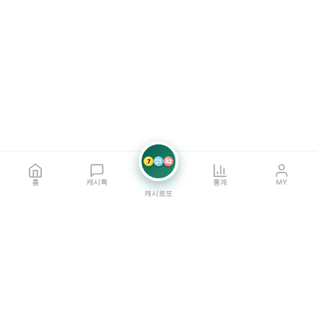
7
21
42
홈
캐시톡
통계
MY
캐시로또