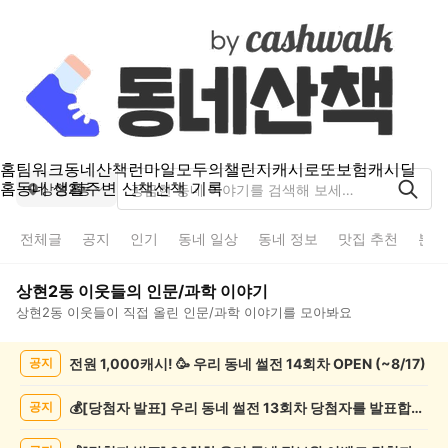
홈
팀워크
동네산책
런마일
모두의챌린지
캐시로또
보험
캐시딜
홈
동네 생활
주변 산책
산책 기록
상현2동
전체글
공지
인기
동네 일상
동네 정보
맛집 추천
분실
상현2동
이웃들의
인문/과학
이야기
상현2동
이웃들이 직접 올린
인문/과학
이야기를 모아봐요
상
전원 1,000캐시! 🥳 우리 동네 썰전 14회차 OPEN (~8/17)
공지
현
2
동
💰[당첨자 발표] 우리 동네 썰전 13회차 당첨자를 발표합니다!
공지
인
문/