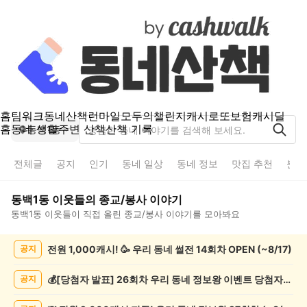
홈
팀워크
동네산책
런마일
모두의챌린지
캐시로또
보험
캐시딜
홈
동네 생활
주변 산책
산책 기록
동백1동
전체글
공지
인기
동네 일상
동네 정보
맛집 추천
분실
동백1동
이웃들의
종교/봉사
이야기
동백1동
이웃들이 직접 올린
종교/봉사
이야기를 모아봐요
동
전원 1,000캐시! 🥳 우리 동네 썰전 14회차 OPEN (~8/17)
공지
백
1
동
💰[당첨자 발표] 26회차 우리 동네 정보왕 이벤트 당첨자를 발표합니다!
공지
종
교/