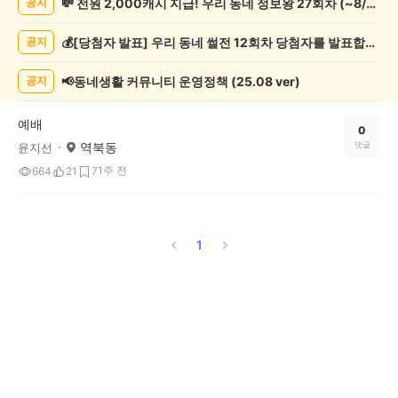
💸 전원 2,000캐시 지급! 우리 동네 정보왕 27회차 (~8/10)
공지
봉
사
💰[당첨자 발표] 우리 동네 썰전 12회차 당첨자를 발표합니다!
공지
게
시
글
📢동네생활 커뮤니티 운영정책 (25.08 ver)
공지
목
록
예배
0
역북동
댓글
윤지선
1주 전
664
21
7
1