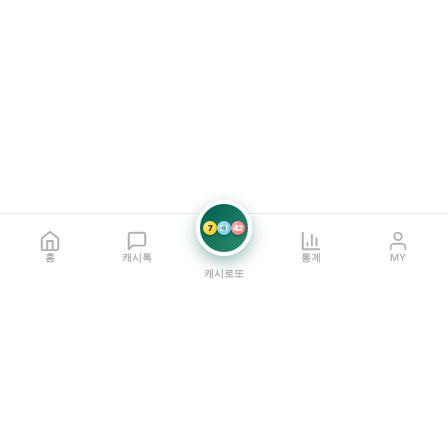
7
21
42
홈
캐시톡
통계
MY
캐시로또