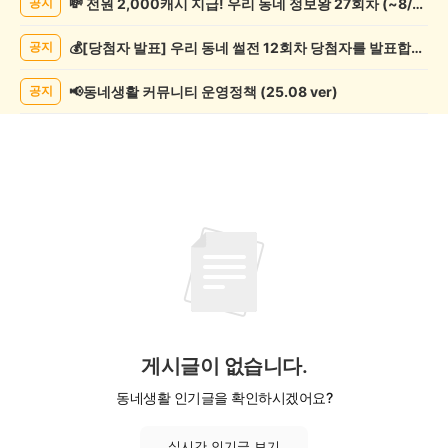
💸 전원 2,000캐시 지급! 우리 동네 정보왕 27회차 (~8/10)
공지
캠
핑
💰[당첨자 발표] 우리 동네 썰전 12회차 당첨자를 발표합니다!
공지
게
시
글
📢동네생활 커뮤니티 운영정책 (25.08 ver)
공지
목
록
게시글이 없습니다.
동네생활 인기글을 확인하시겠어요?
실시간 인기글 보기