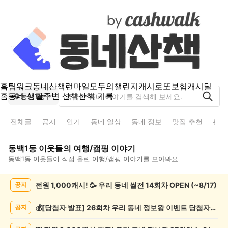
홈
팀워크
동네산책
런마일
모두의챌린지
캐시로또
보험
캐시딜
홈
동네 생활
주변 산책
산책 기록
동백1동
전체글
공지
인기
동네 일상
동네 정보
맛집 추천
분실
동백1동
이웃들의
여행/캠핑
이야기
동백1동
이웃들이 직접 올린
여행/캠핑
이야기를 모아봐요
동
전원 1,000캐시! 🥳 우리 동네 썰전 14회차 OPEN (~8/17)
공지
백
1
동
💰[당첨자 발표] 26회차 우리 동네 정보왕 이벤트 당첨자를 발표합니다!
공지
여
행/