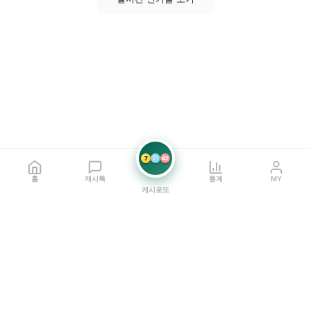
7
21
42
홈
캐시톡
통계
MY
캐시로또