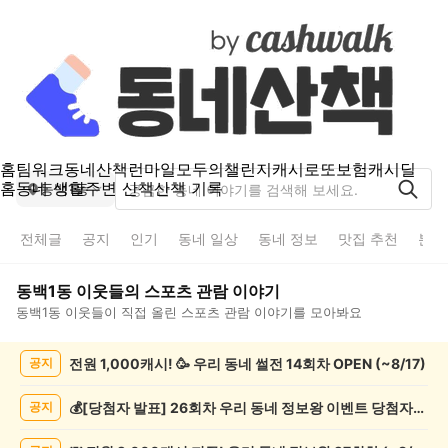
홈
팀워크
동네산책
런마일
모두의챌린지
캐시로또
보험
캐시딜
홈
동네 생활
주변 산책
산책 기록
동백1동
전체글
공지
인기
동네 일상
동네 정보
맛집 추천
분실
동백1동
이웃들의
스포츠 관람
이야기
동백1동
이웃들이 직접 올린
스포츠 관람
이야기를 모아봐요
동
전원 1,000캐시! 🥳 우리 동네 썰전 14회차 OPEN (~8/17)
공지
백
1
동
💰[당첨자 발표] 26회차 우리 동네 정보왕 이벤트 당첨자를 발표합니다!
공지
스
포