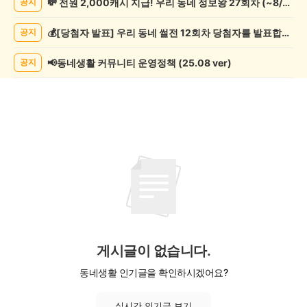
💸 전원 2,000캐시 지급! 우리 동네 정보왕 27회차 (~8/10)
공지
츠
관
💰[당첨자 발표] 우리 동네 썰전 12회차 당첨자를 발표합니다!
공지
람
게
시
📢동네생활 커뮤니티 운영정책 (25.08 ver)
공지
글
목
록
게시글이 없습니다.
동네생활 인기글을 확인하시겠어요?
실시간 인기글 보기