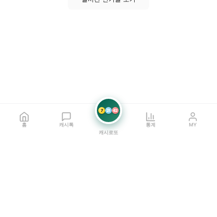
7
21
42
홈
캐시톡
통계
MY
캐시로또