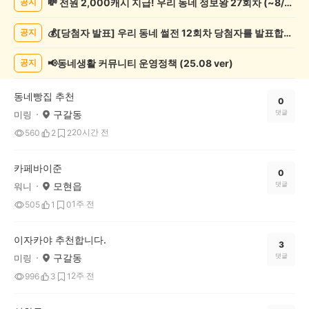
💸 전원 2,000캐시 지급! 우리 동네 정보왕 27회차 (~8/10)
공지
정
보
💰[당첨자 발표] 우리 동네 썰전 12회차 당첨자를 발표합니다!
공지
게
시
글
📢동네생활 커뮤니티 운영정책 (25.08 ver)
공지
목
록
동네빵집 추천
0
구갈동
댓글
미링
20시간 전
560
2
2
카페바이준
0
모현읍
댓글
워니
1주 전
505
1
0
이자카야 추천합니다.
3
구갈동
댓글
미링
2주 전
996
3
1