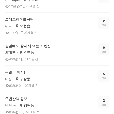
1개월 전
1.2천
2
4
그대로장작불곰탕
2
모현읍
댓글
워니
1개월 전
125
1
0
평일에도 줄서서 먹는 치킨집
6
역북동
댓글
JIYE♥
1개월 전
456
2
0
족발는 여기!
5
구갈동
댓글
미링
1개월 전
838
0
0
주변산책 정보
2
영덕동
댓글
난 난난
1개월 전
864
16
5