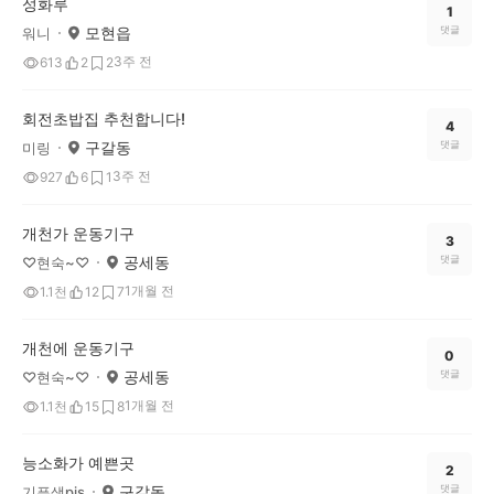
성화루
1
모현읍
댓글
워니
3주 전
613
2
2
회전초밥집 추천합니다!
4
구갈동
댓글
미링
3주 전
927
6
1
개천가 운동기구
3
공세동
댓글
♡현숙~♡
1개월 전
1.1천
12
7
개천에 운동기구
0
공세동
댓글
♡현숙~♡
1개월 전
1.1천
15
8
능소화가 예쁜곳
2
구갈동
댓글
기픈샘pis