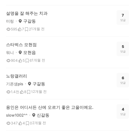
설명을 잘 해주는 치과
7
구갈동
댓글
미링
1개월 전
595
7
2
스타벅스 모현점
5
모현읍
댓글
워니
1개월 전
904
5
6
노랑갤러리
6
구갈동
댓글
기픈샘pis
2개월 전
1.4천
8
1
용인은 어디서든 산에 오르기 좋은 고을이예요.
4
신갈동
댓글
slow1002^^
2개월 전
347
4
0