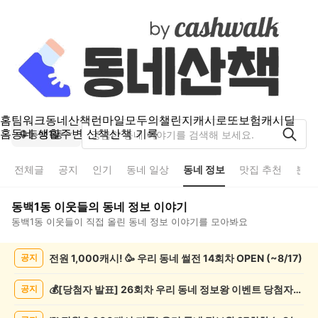
홈
팀워크
동네산책
런마일
모두의챌린지
캐시로또
보험
캐시딜
홈
동네 생활
주변 산책
산책 기록
동백1동
전체글
공지
인기
동네 일상
동네 정보
맛집 추천
분실
동백1동
이웃들의
동네 정보
이야기
동백1동
이웃들이 직접 올린
동네 정보
이야기를 모아봐요
동
전원 1,000캐시! 🥳 우리 동네 썰전 14회차 OPEN (~8/17)
공지
백
1
동
💰[당첨자 발표] 26회차 우리 동네 정보왕 이벤트 당첨자를 발표합니다!
공지
동
네