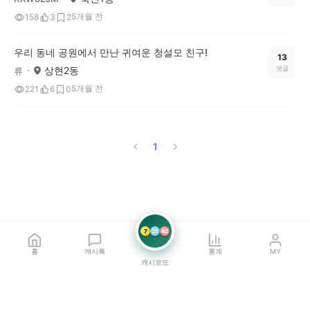
5개월 전
158
3
2
우리 동네 공원에서 만난 귀여운 청설모 친구!
13
상현2동
댓글
류
5개월 전
221
6
0
1
7
21
42
홈
캐시톡
통계
MY
캐시로또