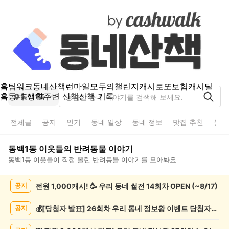
홈
팀워크
동네산책
런마일
모두의챌린지
캐시로또
보험
캐시딜
홈
동네 생활
주변 산책
산책 기록
동백1동
전체글
공지
인기
동네 일상
동네 정보
맛집 추천
분실
동백1동
이웃들의
반려동물
이야기
동백1동
이웃들이 직접 올린
반려동물
이야기를 모아봐요
동
전원 1,000캐시! 🥳 우리 동네 썰전 14회차 OPEN (~8/17)
공지
백
1
동
💰[당첨자 발표] 26회차 우리 동네 정보왕 이벤트 당첨자를 발표합니다!
공지
반
려