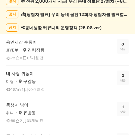
💸 전원 2,000캐시 지급! 우리 동네 정보왕 27회차 (~8/10)
공지
동
물
💰[당첨자 발표] 우리 동네 썰전 12회차 당첨자를 발표합니다!
공지
게
시
글
📢동네생활 커뮤니티 운영정책 (25.08 ver)
공지
목
록
용인시장 순둥이
0
김량장동
댓글
JIYE♥
5개월 전
72
0
0
내 사랑 귀동이
3
구갈동
댓글
미링
5개월 전
167
1
0
동생네 냥이
1
유방동
댓글
워니
5개월 전
89
2
0