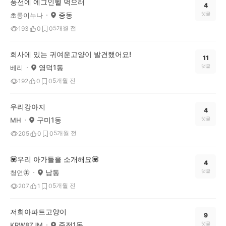
풍선에 에그인헬 먹으러
4
중동
댓글
초롱이누나
5개월 전
193
0
0
회사에 있는 귀여운고양이 발견했어요!
11
영덕1동
댓글
베리
5개월 전
192
0
0
우리강아지
4
구미1동
댓글
MH
5개월 전
205
0
0
💟우리 아가들을 소개해요💟
4
남동
댓글
청연🦋
5개월 전
207
1
0
저희아파트고양이
9
죽전1동
댓글
KRW8ZJM