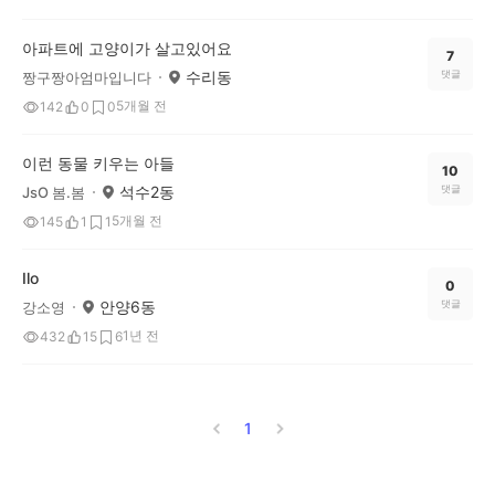
아파트에 고양이가 살고있어요
7
수리동
댓글
짱구짱아엄마입니다
5개월 전
142
0
0
이런 동물 키우는 아들
10
석수2동
댓글
JsO 봄.봄
5개월 전
145
1
1
Ilo
0
안양6동
댓글
강소영
1년 전
432
15
6
1