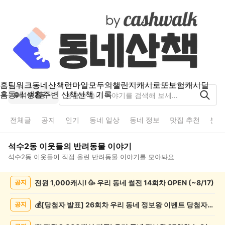
홈
팀워크
동네산책
런마일
모두의챌린지
캐시로또
보험
캐시딜
홈
동네 생활
주변 산책
산책 기록
석수2동
전체글
공지
인기
동네 일상
동네 정보
맛집 추천
분실
석수2동
이웃들의
반려동물
이야기
석수2동
이웃들이 직접 올린
반려동물
이야기를 모아봐요
석
전원 1,000캐시! 🥳 우리 동네 썰전 14회차 OPEN (~8/17)
공지
수
2
동
💰[당첨자 발표] 26회차 우리 동네 정보왕 이벤트 당첨자를 발표합니다!
공지
반
려