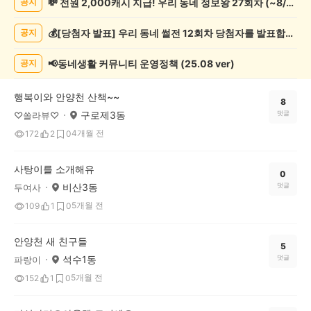
💸 전원 2,000캐시 지급! 우리 동네 정보왕 27회차 (~8/10)
공지
동
물
💰[당첨자 발표] 우리 동네 썰전 12회차 당첨자를 발표합니다!
공지
게
시
글
📢동네생활 커뮤니티 운영정책 (25.08 ver)
공지
목
록
행복이와 안양천 산책~~
8
구로제3동
댓글
♡쏠라뷰♡
4개월 전
172
2
0
사탕이를 소개해유
0
비산3동
댓글
두여사
5개월 전
109
1
0
안양천 새 친구들
5
석수1동
댓글
파랑이
5개월 전
152
1
0