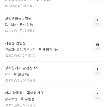
5개월 전
202
1
0
신림종합동물병원
5
삼성동
댓글
Zombie
5개월 전
272
1
0
개봉동 안양천
15
개봉제3동
댓글
💌쑸였<오전/새벽>💌
5개월 전
172
5
2
청계천에서 발견한 학?
8
철산1동
댓글
soo
5개월 전
153
2
0
이제 활동하기 좋아졌네요
5
부림동
댓글
살다보면
5개월 전
128
0
0