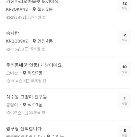
가산마리오아울렛 토끼에요
12
철산3동
댓글
KR8QKAN2
5개월 전
298
2
0
솜사탕
2
안양4동
댓글
KRQQB9XZ
5개월 전
115
3
1
우리동네(하안동) 개냥이예요.
10
하안2동
댓글
오미순
5개월 전
204
3
1
석수동 고양이 친구들
1
석수1동
댓글
콩알이
5개월 전
127
1
0
짱구랑 산책합니다
8
수리동
댓글
짱구짱아엄마입니다