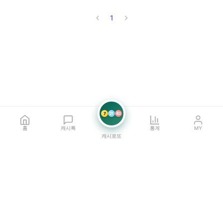
1
7
21
42
홈
캐시톡
통계
MY
캐시로또