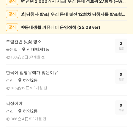
💸 전원 2,000캐시 지급! 우리 동네 정보왕 27회차 (~8/10)
공지
과
학
💰[당첨자 발표] 우리 동네 썰전 12회차 당첨자를 발표합니다!
공지
게
시
글
📢동네생활 커뮤니티 운영정책 (25.08 ver)
공지
목
록
도림천변 벚꽃 명소
2
신대방제1동
댓글
골든벨
3개월 전
163
2
0
한국이 집행유예가 많은이유
0
하안2동
댓글
성진
11개월 전
815
12
9
걱정이야
0
하안2동
댓글
성진
11개월 전
366
4
5