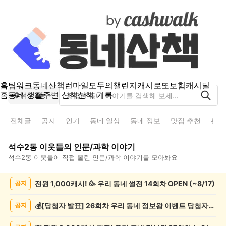
홈
팀워크
동네산책
런마일
모두의챌린지
캐시로또
보험
캐시딜
홈
동네 생활
주변 산책
산책 기록
석수2동
전체글
공지
인기
동네 일상
동네 정보
맛집 추천
분실
석수2동
이웃들의
인문/과학
이야기
석수2동
이웃들이 직접 올린
인문/과학
이야기를 모아봐요
석
전원 1,000캐시! 🥳 우리 동네 썰전 14회차 OPEN (~8/17)
공지
수
2
동
💰[당첨자 발표] 26회차 우리 동네 정보왕 이벤트 당첨자를 발표합니다!
공지
인
문/