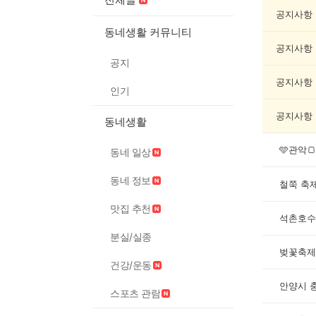
연/
축
공지사항
제
동네생활 커뮤니티
게
공지사항
시
공지
글
목
공지사항
인기
록
공지사항
동네생활
🩵관악
동네 일상
동네 정보
철쭉 축
맛집 추천
석촌호수
분실/실종
벚꽃축제
건강/운동
안양시 
스포츠 관람