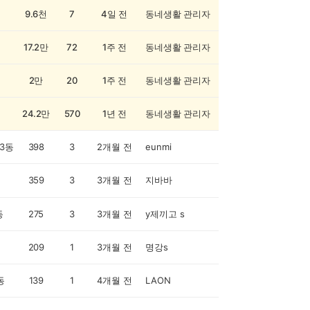
9.6천
7
4일 전
동네생활 관리자
17.2만
72
1주 전
동네생활 관리자
2만
20
1주 전
동네생활 관리자
24.2만
570
1년 전
동네생활 관리자
3동
398
3
2개월 전
eunmi
359
3
3개월 전
지바바
동
275
3
3개월 전
y제끼고 s
209
1
3개월 전
명강s
동
139
1
4개월 전
LAON