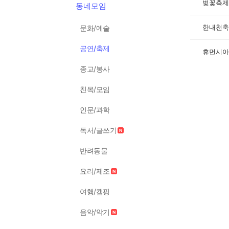
벚꽃축제
동네모임
한내천축
문화/예술
공연/축제
휴먼시아
종교/봉사
친목/모임
인문/과학
독서/글쓰기
반려동물
요리/제조
여행/캠핑
음악/악기