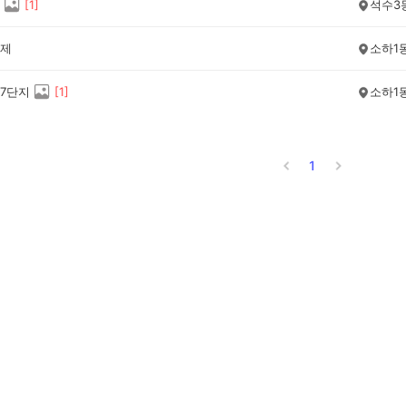
[
1
]
석수3
제
소하1
7단지
[
1
]
소하1
1