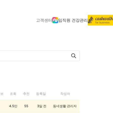
고객센터
임직원 건강관리
정보
조회
추천
등록일
작성자
4.5만
55
3일 전
동네생활 관리자