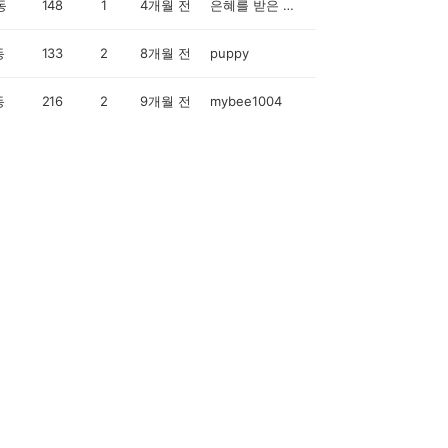
동
148
1
4개월 전
은혜를 받은 자여 평안할지어다.
동
133
2
8개월 전
puppy
동
216
2
9개월 전
mybee1004