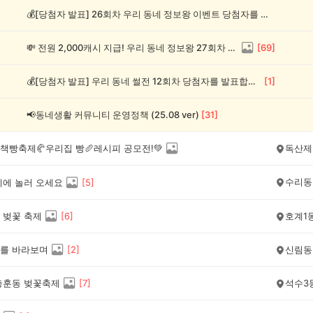
💰[당첨자 발표] 26회차 우리 동네 정보왕 이벤트 당첨자를 발표합니다!
💸 전원 2,000캐시 지급! 우리 동네 정보왕 27회차 (~8/10)
[
69
]
💰[당첨자 발표] 우리 동네 썰전 12회차 당첨자를 발표합니다!
[
1
]
📢동네생활 커뮤니티 운영정책 (25.08 ver)
[
31
]
책빵축제🥐우리집 빵🥖레시피 공모전!💚
독산제
수리동
제에 놀러 오세요
[
5
]
 벚꽃 축제
[
6
]
호계1
를 바라보며
[
2
]
신림동
충훈동 벚꽃축제
[
7
]
석수3