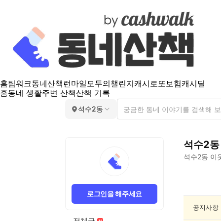
홈
팀워크
동네산책
런마일
모두의챌린지
캐시로또
보험
캐시딜
홈
동네 생활
주변 산책
산책 기록
석수2동
석수2동
석수2동
이웃
석
수
로그인을 해주세요
2
동
공지사항
공
전체글