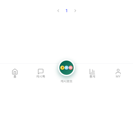
1
7
21
42
홈
캐시톡
통계
MY
캐시로또