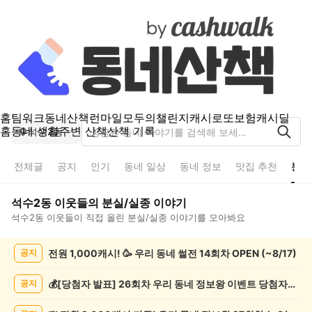
홈
팀워크
동네산책
런마일
모두의챌린지
캐시로또
보험
캐시딜
홈
동네 생활
주변 산책
산책 기록
석수2동
전체글
공지
인기
동네 일상
동네 정보
맛집 추천
분실
석수2동
이웃들의
분실/실종
이야기
석수2동
이웃들이 직접 올린
분실/실종
이야기를 모아봐요
석
전원 1,000캐시! 🥳 우리 동네 썰전 14회차 OPEN (~8/17)
공지
수
2
동
💰[당첨자 발표] 26회차 우리 동네 정보왕 이벤트 당첨자를 발표합니다!
공지
분
실/