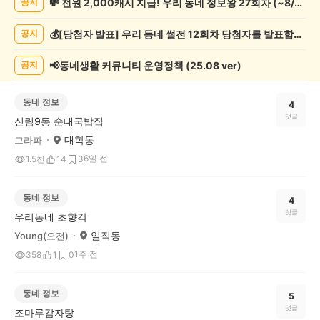
💸 전원 2,000캐시 지급! 우리 동네 정보왕 27회차 (~8/10)
공지
글
게
💰[당첨자 발표] 우리 동네 썰전 12회차 당첨자를 발표합니다!
공지
시
글
목
📢동네생활 커뮤니티 운영정책 (25.08 ver)
공지
록
동네 정보
4
댓글
신림9동 순대국밥집
대학동
그라파
6일 전
1.5천
14
3
동네 정보
4
댓글
우리동네 초향각
일직동
Young(오전)
1주 전
358
1
0
동네 정보
5
댓글
조마루감자탕