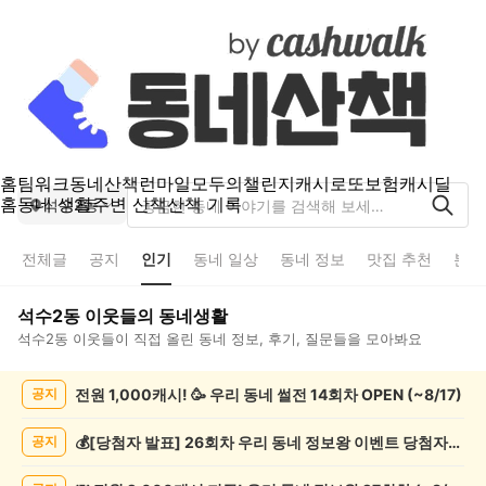
홈
팀워크
동네산책
런마일
모두의챌린지
캐시로또
보험
캐시딜
홈
동네 생활
주변 산책
산책 기록
석수2동
전체글
공지
인기
동네 일상
동네 정보
맛집 추천
분실
석수2동
이웃들의 동네생활
석수2동
이웃들이 직접 올린 동네 정보, 후기, 질문들을 모아봐요
석
전원 1,000캐시! 🥳 우리 동네 썰전 14회차 OPEN (~8/17)
공지
수
2
동
💰[당첨자 발표] 26회차 우리 동네 정보왕 이벤트 당첨자를 발표합니다!
공지
인
기