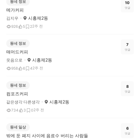
동네 정보
10
댓글
메가커피
시흥제2동
김지우
2주 전
926
5
2
동네 정보
7
댓글
매머드커피
시흥제2동
웃음으로
2주 전
958
6
4
동네 정보
8
댓글
컴포즈커피
시흥제2동
같은생각 다른생각
2주 전
734
3
0
동네 일상
6
댓글
밖에 둔 폐지 사이에 음료수 버리는 사람들