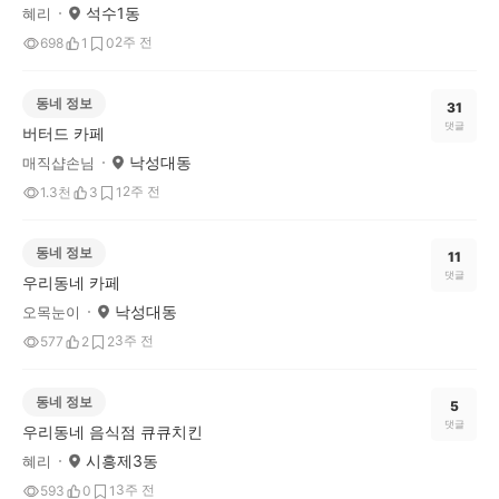
석수1동
혜리
2주 전
698
1
0
동네 정보
31
댓글
버터드 카페
낙성대동
매직샵손님
2주 전
1.3천
3
1
동네 정보
11
댓글
우리동네 카페
낙성대동
오목눈이
3주 전
577
2
2
동네 정보
5
댓글
우리동네 음식점 큐큐치킨
시흥제3동
혜리
3주 전
593
0
1