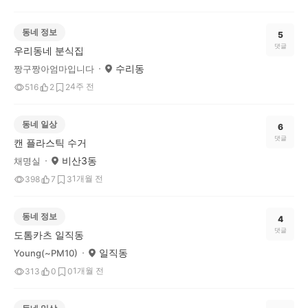
동네 정보
5
댓글
우리동네 분식집
수리동
짱구짱아엄마입니다
4주 전
516
2
2
동네 일상
6
댓글
캔 플라스틱 수거
비산3동
채명실
1개월 전
398
7
3
동네 정보
4
댓글
도톰카츠 일직동
일직동
Young(~PM10)
1개월 전
313
0
0