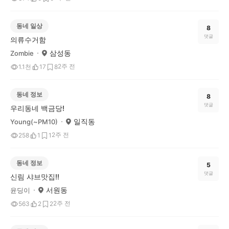
동네 일상
8
댓글
의류수거함
삼성동
Zombie
2주 전
1.1천
17
8
동네 정보
8
댓글
우리동네 백금당!
일직동
Young(~PM10)
2주 전
258
1
1
동네 정보
5
댓글
신림 샤브맛집!!
서원동
윤딩이
2주 전
563
2
2