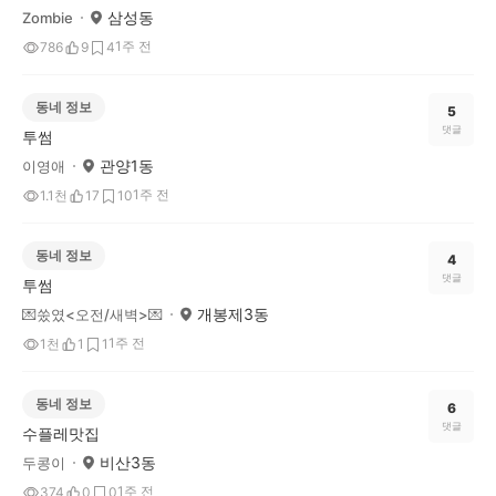
삼성동
Zombie
1주 전
786
9
4
동네 정보
5
댓글
투썸
관양1동
이영애
1주 전
1.1천
17
10
동네 정보
4
댓글
투썸
개봉제3동
💌쑸였<오전/새벽>💌
1주 전
1천
1
1
동네 정보
6
댓글
수플레맛집
비산3동
두콩이
1주 전
374
0
0