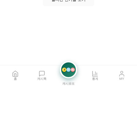
7
21
42
홈
캐시톡
통계
MY
캐시로또