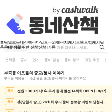
홈
팀워크
동네산책
런마일
모두의챌린지
캐시로또
보험
캐시딜
홈
동네 생활
주변 산책
산책 기록
부곡동
전체글
공지
인기
동네 일상
동네 정보
맛집 추천
분실
부곡동
이웃들의
종교/봉사
이야기
부곡동
이웃들이 직접 올린
종교/봉사
이야기를 모아봐요
부
전원 1,000캐시! 🥳 우리 동네 썰전 14회차 OPEN (~8/17)
공지
곡
동
종
💰[당첨자 발표] 26회차 우리 동네 정보왕 이벤트 당첨자를 발표합니다!
공지
교/
봉