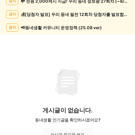
💸 전원 2,000캐시 지급! 우리 동네 정보왕 27회차 (~8/10)
공지
사
게
💰[당첨자 발표] 우리 동네 썰전 12회차 당첨자를 발표합니다!
공지
시
글
목
📢동네생활 커뮤니티 운영정책 (25.08 ver)
공지
록
게시글이 없습니다.
동네생활 인기글을 확인하시겠어요?
실시간 인기글 보기