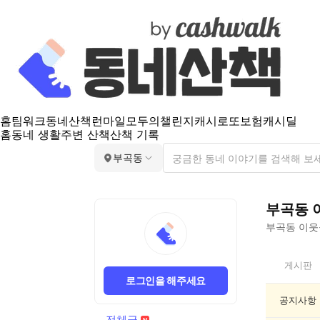
홈
팀워크
동네산책
런마일
모두의챌린지
캐시로또
보험
캐시딜
홈
동네 생활
주변 산책
산책 기록
부곡동
부곡동
부곡동
이웃들
부
게시판
곡
로그인을 해주세요
동
전
공지사항
체
전체글