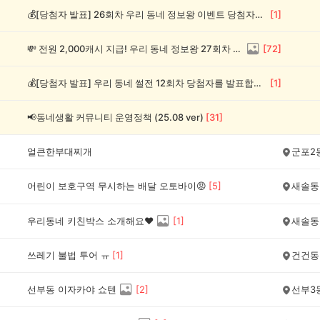
💰[당첨자 발표] 26회차 우리 동네 정보왕 이벤트 당첨자를 발표합니다!
[
1
]
💸 전원 2,000캐시 지급! 우리 동네 정보왕 27회차 (~8/10)
[
72
]
💰[당첨자 발표] 우리 동네 썰전 12회차 당첨자를 발표합니다!
[
1
]
📢동네생활 커뮤니티 운영정책 (25.08 ver)
[
31
]
얼큰한부대찌개
군포2
어린이 보호구역 무시하는 배달 오토바이😡
[
5
]
새솔동
우리동네 키친박스 소개해요❤️
[
1
]
새솔동
쓰레기 불법 투어 ㅠ
[
1
]
건건동
선부동 이자카야 쇼텐
[
2
]
선부3