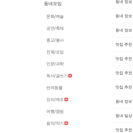
동네 정보
동네모임
동네 정보
문화/예술
공연/축제
동네 정보
종교/봉사
맛집 추천
친목/모임
맛집 추천
인문/과학
맛집 추천
독서/글쓰기
맛집 추천
반려동물
요리/제조
동네 정보
여행/캠핑
동네 일상
음악/악기
맛집 추천