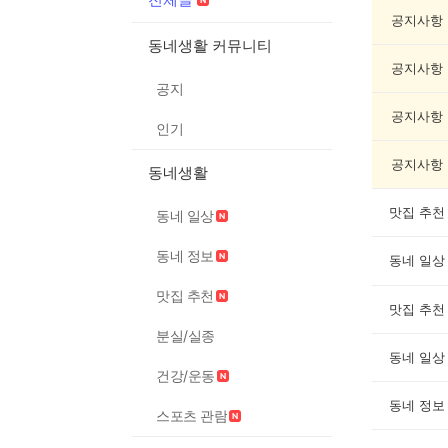
글
게
공지사항
시
동네생활 커뮤니티
글
공지사항
목
공지
록
공지사항
인기
공지사항
동네생활
맛집 추천
동네 일상
동네 정보
동네 일상
맛집 추천
맛집 추천
분실/실종
동네 일상
건강/운동
동네 정보
스포츠 관람