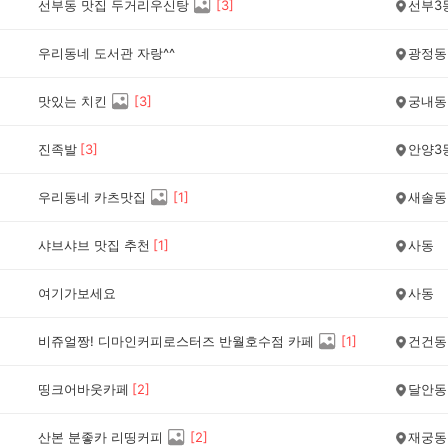
선부동 맛집 두거리우신탕
[
3
]
선부3
우리동네 도서관 자랑^^
광정동
맛있는 치킨
[
3
]
궁내동
진족발
[
3
]
안양3
우리동네 카츠맛집
[
1
]
새솔동
샤브샤브 맛집 추천
[
1
]
사동
여기가보세요
사동
비쥬얼짱! 디마인커피로스터즈 반월호수점 카페
[
1
]
건건동
띵크어바웃카페
[
2
]
달안동
산본 분좋카 리띵커피
[
2
]
재궁동