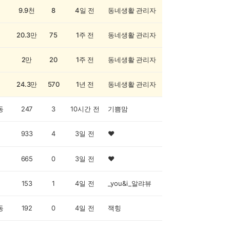
9.9천
8
4일 전
동네생활 관리자
20.3만
75
1주 전
동네생활 관리자
2만
20
1주 전
동네생활 관리자
24.3만
570
1년 전
동네생활 관리자
동
247
3
10시간 전
기쁨맘
933
4
3일 전
♥️
665
0
3일 전
♥️
153
1
4일 전
_you&i_알랴뷰
동
192
0
4일 전
잭힝