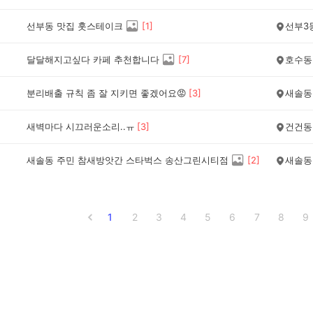
선부동 맛집 훗스테이크
[
1
]
선부3
달달해지고싶다 카페 추천합니다
[
7
]
호수동
분리배출 규칙 좀 잘 지키면 좋겠어요😡
[
3
]
새솔동
새벽마다 시끄러운소리..ㅠ
[
3
]
건건동
새솔동 주민 참새방앗간 스타벅스 송산그린시티점
[
2
]
새솔동
1
2
3
4
5
6
7
8
9