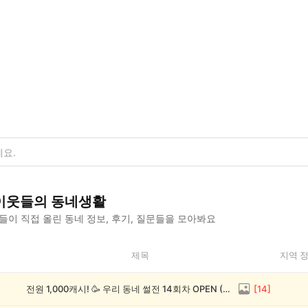
이웃들의 동네생활
이 직접 올린 동네 정보, 후기, 질문들을 모아봐요
제목
지역 
전원 1,000캐시! 🥳 우리 동네 썰전 14회차 OPEN (~8/17)
[
14
]