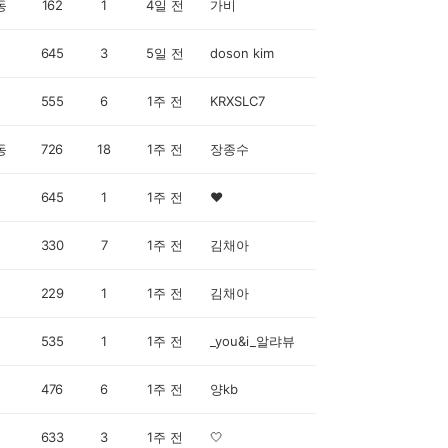
동
162
1
4일 전
가비
645
3
5일 전
doson kim
555
6
1주 전
KRXSLC7
동
726
18
1주 전
장종수
645
1
1주 전
♥️
330
7
1주 전
김채아
229
1
1주 전
김채아
535
1
1주 전
_you&i_알랴뷰
476
6
1주 전
양kb
633
3
1주 전
🤍