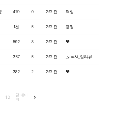
동
470
0
2주 전
잭힝
1천
5
2주 전
긍정
592
8
2주 전
♥️
357
5
2주 전
_you&i_알랴뷰
382
2
2주 전
♥️
끝 페이
10
지