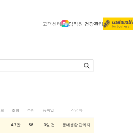
고객센터
임직원 건강관리
정보
조회
추천
등록일
작성자
4.7만
56
3일 전
동네생활 관리자