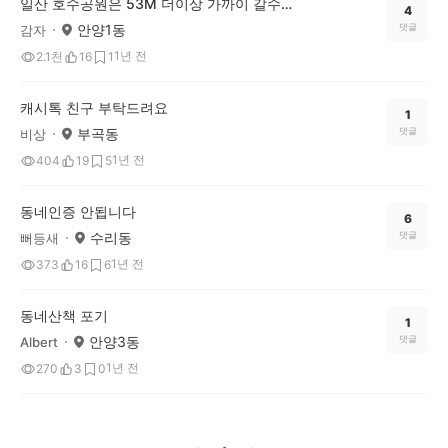
일산 호수공원은 53M 더이상 가까이 갈수가 없네요
4
안양1동
댓글
감자
1년 전
2.1천
16
1
캐시톡 친구 부탁드려요
1
부곡동
댓글
비상
1년 전
404
19
5
동네인증 안됩니다
6
수리동
댓글
뻐등새
1년 전
373
16
6
동네산책 포기
1
안양3동
댓글
Albert
1년 전
270
3
0