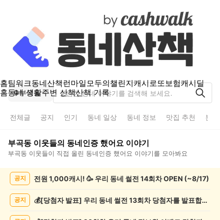
홈
팀워크
동네산책
런마일
모두의챌린지
캐시로또
보험
캐시딜
홈
동네 생활
주변 산책
산책 기록
부곡동
전체글
공지
인기
동네 일상
동네 정보
맛집 추천
분실
부곡동
이웃들의
동네인증 했어요
이야기
부곡동
이웃들이 직접 올린
동네인증 했어요
이야기를 모아봐요
부
전원 1,000캐시! 🥳 우리 동네 썰전 14회차 OPEN (~8/17)
공지
곡
동
동
💰[당첨자 발표] 우리 동네 썰전 13회차 당첨자를 발표합니다!
공지
네
인