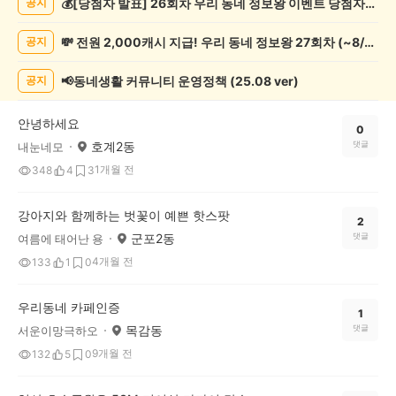
💰[당첨자 발표] 26회차 우리 동네 정보왕 이벤트 당첨자를 발표합니다!
공지
증
했
💸 전원 2,000캐시 지급! 우리 동네 정보왕 27회차 (~8/10)
공지
어
요
게
📢동네생활 커뮤니티 운영정책 (25.08 ver)
공지
시
글
안녕하세요
목
0
호계2동
댓글
내눈네모
록
1개월 전
348
4
3
강아지와 함께하는 벗꽃이 예쁜 핫스팟
2
군포2동
댓글
여름에 태어난 용
4개월 전
133
1
0
우리동네 카페인증
1
목감동
댓글
서운이망극하오
9개월 전
132
5
0