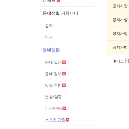
츠
관
공지사항
람
동네생활 커뮤니티
게
공지사항
시
공지
글
목
공지사항
인기
록
공지사항
동네생활
K리그
[
1
동네 일상
동네 정보
맛집 추천
분실/실종
건강/운동
스포츠 관람