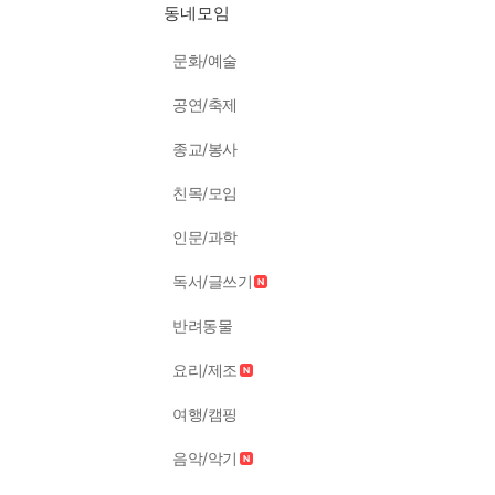
동네모임
문화/예술
공연/축제
종교/봉사
친목/모임
인문/과학
독서/글쓰기
반려동물
요리/제조
여행/캠핑
음악/악기