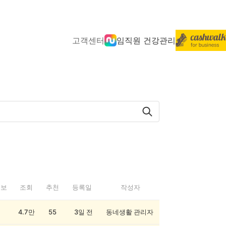
고객센터
임직원 건강관리
정보
조회
추천
등록일
작성자
4.7만
55
3일 전
동네생활 관리자