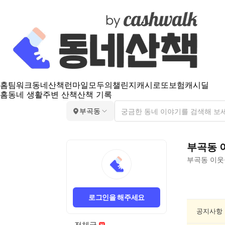
홈
팀워크
동네산책
런마일
모두의챌린지
캐시로또
보험
캐시딜
홈
동네 생활
주변 산책
산책 기록
부곡동
부곡동
부곡동
이웃
부
곡
로그인을 해주세요
동
스
공지사항
포
전체글