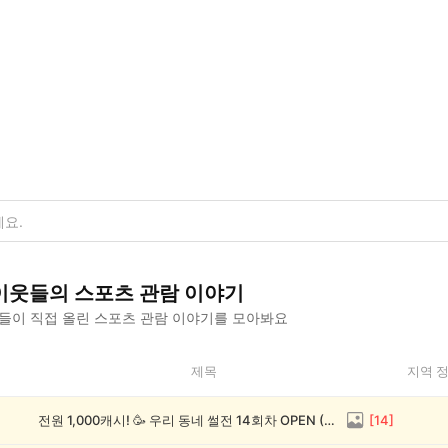
이웃들의
스포츠 관람
이야기
들이 직접 올린
스포츠 관람
이야기를 모아봐요
제목
지역 
전원 1,000캐시! 🥳 우리 동네 썰전 14회차 OPEN (~8/17)
[
14
]