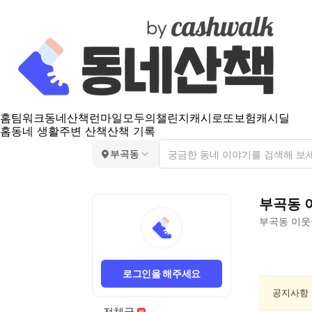
홈
팀워크
동네산책
런마일
모두의챌린지
캐시로또
보험
캐시딜
홈
동네 생활
주변 산책
산책 기록
부곡동
부곡동
부곡동
이웃
부
곡
로그인을 해주세요
동
건
공지사항
강/
전체글