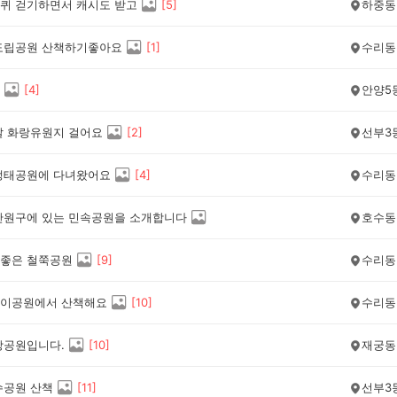
퀴 걷기하면서 캐시도 받고
[
5
]
하중동
도립공원 산책하기좋아요
[
1
]
수리동
[
4
]
안양5
날 화랑유원지 걸어요
[
2
]
선부3
생태공원에 다녀왔어요
[
4
]
수리동
단원구에 있는 민속공원을 소개합니다
호수동
좋은 철쭉공원
[
9
]
수리동
이공원에서 산책해요
[
10
]
수리동
앙공원입니다.
[
10
]
재궁동
수공원 산책
[
11
]
선부3