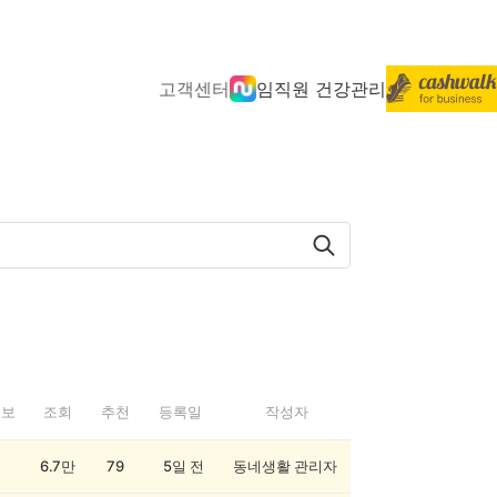
고객센터
임직원 건강관리
정보
조회
추천
등록일
작성자
6.7만
79
5일 전
동네생활 관리자