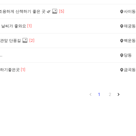
조용하게 산책하기 좋은 곳 🌿
[
5
]
사이동
 날씨가 좋와요
[
1
]
재궁동
관앞 단풍길
[
2
]
백운동
.
당동
하기좋은곳
[
1
]
금곡동
1
2