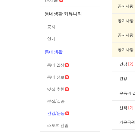
운
동
공지사항
게
동네생활 커뮤니티
시
공지사항
글
공지
목
록
공지사항
인기
공지사항
동네생활
건강
[
2
]
동네 일상
동네 정보
건강
맛집 추천
운동겸 
분실/실종
산책
[
2
]
건강/운동
가온공원
스포츠 관람