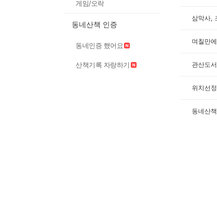
게임/오락
삼막사, 
동네산책 인증
며칠만에
동네인증 했어요
관산도서
산책기록 자랑하기
위치선정.
동네산책