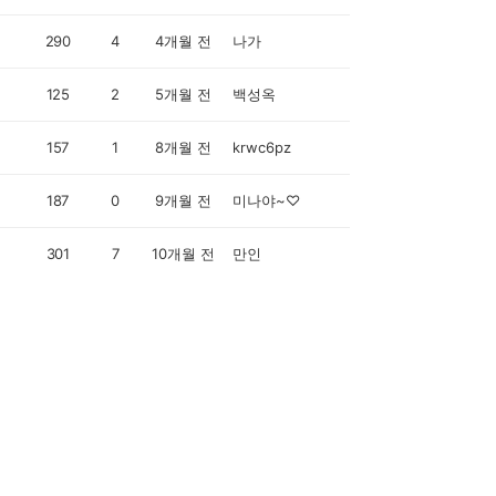
290
4
4개월 전
나가
125
2
5개월 전
백성옥
157
1
8개월 전
krwc6pz
187
0
9개월 전
미나야~♡
301
7
10개월 전
만인