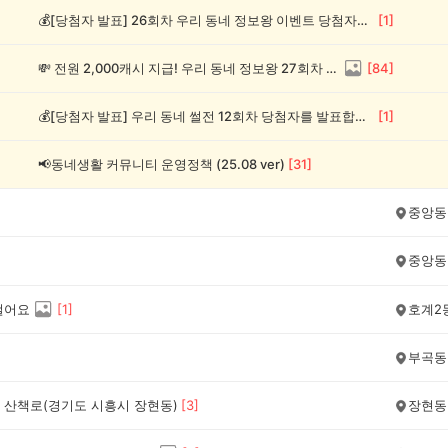
💰[당첨자 발표] 26회차 우리 동네 정보왕 이벤트 당첨자를 발표합니다!
[
1
]
💸 전원 2,000캐시 지급! 우리 동네 정보왕 27회차 (~8/10)
[
84
]
💰[당첨자 발표] 우리 동네 썰전 12회차 당첨자를 발표합니다!
[
1
]
📢동네생활 커뮤니티 운영정책 (25.08 ver)
[
31
]
중앙동
중앙동
걸어요
[
1
]
호계2
부곡동
 산책로(경기도 시흥시 장현동)
[
3
]
장현동