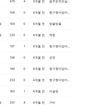
470
4
3개월 전
음주운전은살인마
109
0
4개월 전
짱구짱아엄마입니다
동
104
0
4개월 전
방울방울
동
235
0
4개월 전
잭힝
157
1
4개월 전
짱구짱아엄마입니다
136
0
4개월 전
긍정
146
0
4개월 전
짱구짱아엄마입니다
233
0
4개월 전
짱구짱아엄마입니다
160
1
4개월 전
어슬렁
동
207
4
4개월 전
가비