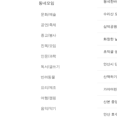
동네한바
동네모임
수리산 
문화/예술
공연/축제
삼덕공원
종교/봉사
화창한 
친목/모임
초막골 
인문/과학
안산시 
독서/글쓰기
산책하기
반려동물
요리/제조
가야어린
여행/캠핑
산본 중
음악/악기
안산 호