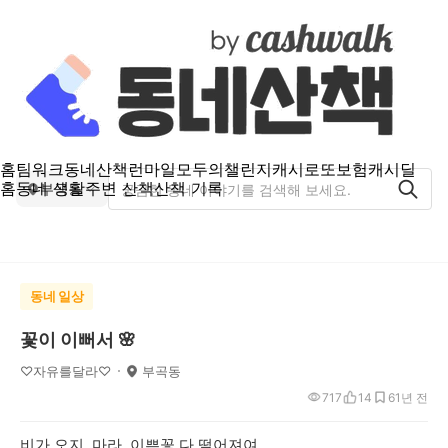
홈
팀워크
동네산책
런마일
모두의챌린지
캐시로또
보험
캐시딜
홈
동네 생활
주변 산책
산책 기록
부곡동
동네 일상
꽃이 이뻐서 🌸
♡자유를달라♡
부곡동
717
14
6
1년 전
비가 오지 마라 이쁜꽃 다 떨어져여