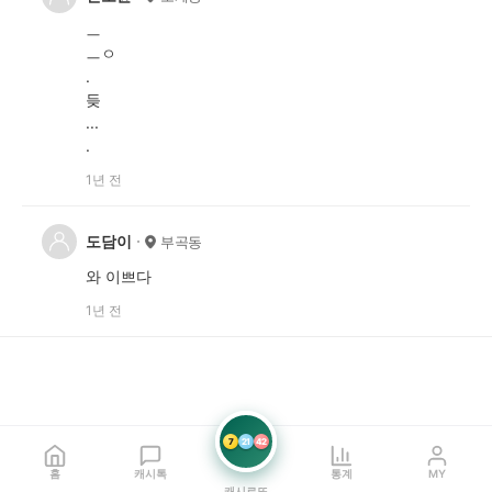
ㅡ
ㅡㅇ
.
듲
...
.
1년 전
도담이
부곡동
와 이쁘다
1년 전
7
21
42
홈
캐시톡
통계
MY
캐시로또