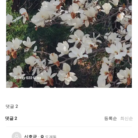
댓글 2
댓글
2
등록순
최신순
신호균
도계동