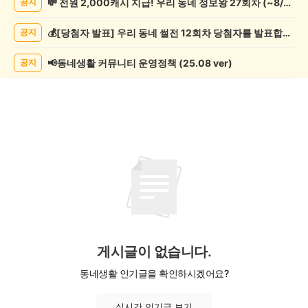
💸 전원 2,000캐시 지급! 우리 동네 정보왕 27회차 (~8/10)
공지
모
임
💰[당첨자 발표] 우리 동네 썰전 12회차 당첨자를 발표합니다!
공지
게
시
글
📢동네생활 커뮤니티 운영정책 (25.08 ver)
공지
목
록
게시글이 없습니다.
동네생활 인기글을 확인하시겠어요?
실시간 인기글 보기