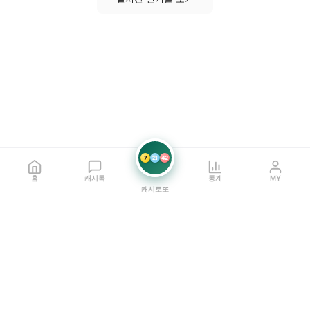
7
21
42
홈
캐시톡
통계
MY
캐시로또