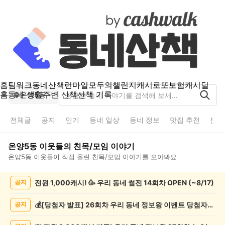
홈
팀워크
동네산책
런마일
모두의챌린지
캐시로또
보험
캐시딜
홈
동네 생활
주변 산책
산책 기록
온양5동
전체글
공지
인기
동네 일상
동네 정보
맛집 추천
분실
온양5동
이웃들의
친목/모임
이야기
온양5동
이웃들이 직접 올린
친목/모임
이야기를 모아봐요
온
전원 1,000캐시! 🥳 우리 동네 썰전 14회차 OPEN (~8/17)
공지
양
5
동
💰[당첨자 발표] 26회차 우리 동네 정보왕 이벤트 당첨자를 발표합니다!
공지
친
목/