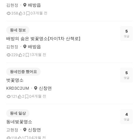
배방읍
김현정
3개월 전
358
3
0
동네 정보
5
댓글
배방의 숨은 벚꽃명소[자이1차 산책로]
배방읍
김현정
3개월 전
229
2
1
동네인증 했어요
5
댓글
벗꽃명소
신창면
KRD3C2UM
4개월 전
121
2
0
동네 일상
4
댓글
동네벚꽃명소
신창면
고현정
4개월 전
118
1
0