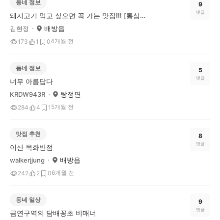
동네 정보
9
댓글
돼지고기 먹고 싶으면 꼭 가는 맛집!!! [통삼국 본점]
배방읍
김현정
4개월 전
173
1
0
동네 정보
5
댓글
너무 아름답다
탕정면
KRDW943R
5개월 전
284
4
1
맛집 추천
8
댓글
이산 목화반점
배방읍
walkerjjung
6개월 전
242
2
0
동네 일상
9
댓글
금연구역의 담배꽁초 비매너