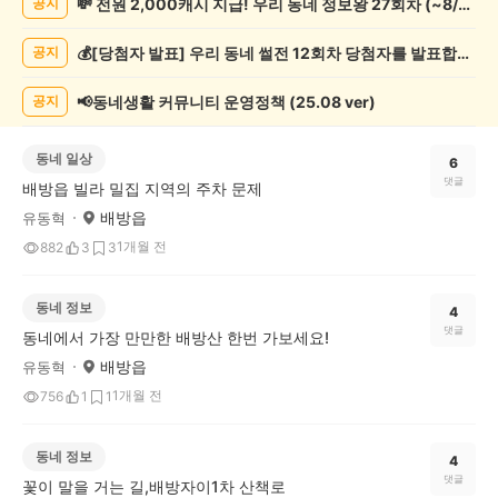
💸 전원 2,000캐시 지급! 우리 동네 정보왕 27회차 (~8/10)
공지
글
게
💰[당첨자 발표] 우리 동네 썰전 12회차 당첨자를 발표합니다!
공지
시
글
목
📢동네생활 커뮤니티 운영정책 (25.08 ver)
공지
록
동네 일상
6
댓글
배방읍 빌라 밀집 지역의 주차 문제
배방읍
유동혁
1개월 전
882
3
3
동네 정보
4
댓글
동네에서 가장 만만한 배방산 한번 가보세요!
배방읍
유동혁
1개월 전
756
1
1
동네 정보
4
댓글
꽃이 말을 거는 길,배방자이1차 산책로