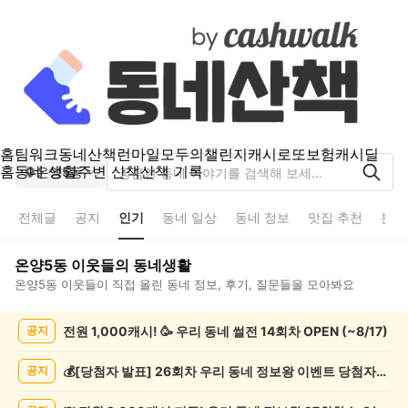
홈
팀워크
동네산책
런마일
모두의챌린지
캐시로또
보험
캐시딜
홈
동네 생활
주변 산책
산책 기록
온양5동
전체글
공지
인기
동네 일상
동네 정보
맛집 추천
분실
온양5동
이웃들의 동네생활
온양5동
이웃들이 직접 올린 동네 정보, 후기, 질문들을 모아봐요
온
전원 1,000캐시! 🥳 우리 동네 썰전 14회차 OPEN (~8/17)
공지
양
5
동
💰[당첨자 발표] 26회차 우리 동네 정보왕 이벤트 당첨자를 발표합니다!
공지
인
기