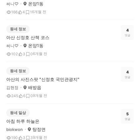
온양1동
써니♡
6개월 전
166
4
1
동네 정보
4
댓글
아산 신정호 산책 코스
온양1동
써니♡
6개월 전
102
3
0
동네 정보
4
댓글
아산의 사진스팟 "신정호 국민관광지"
배방읍
김현정
9개월 전
245
6
0
동네 일상
5
댓글
아침 하루 하늘은
탕정면
biokwon
9개월 전
190
3
3