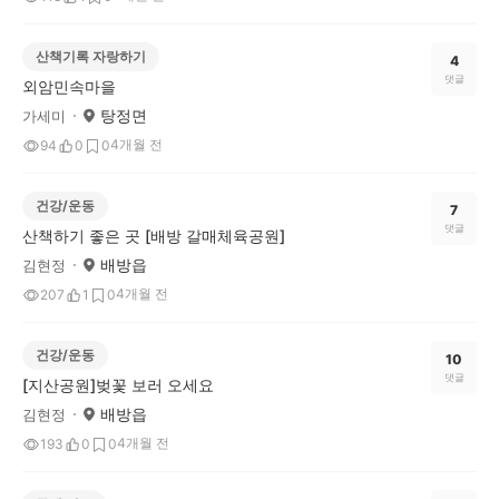
산책기록 자랑하기
4
댓글
외암민속마을
탕정면
가세미
4개월 전
94
0
0
건강/운동
7
댓글
산책하기 좋은 곳 [배방 갈매체육공원]
배방읍
김현정
4개월 전
207
1
0
건강/운동
10
댓글
[지산공원]벚꽃 보러 오세요
배방읍
김현정
4개월 전
193
0
0