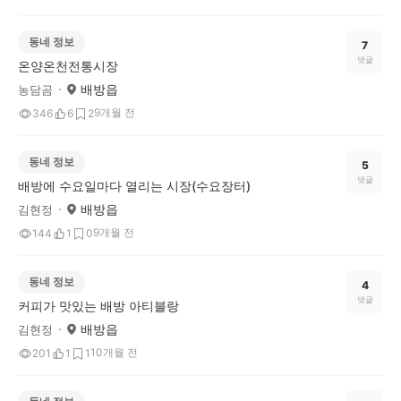
동네 정보
7
댓글
온양온천전통시장
배방읍
농담곰
9개월 전
346
6
2
동네 정보
5
댓글
배방에 수요일마다 열리는 시장(수요장터)
배방읍
김현정
9개월 전
144
1
0
동네 정보
4
댓글
커피가 맛있는 배방 아티블랑
배방읍
김현정
10개월 전
201
1
1