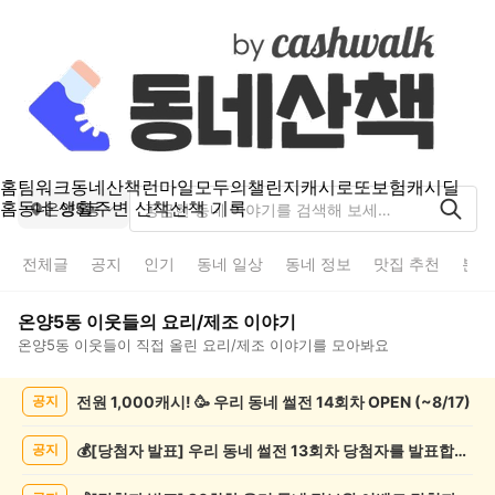
홈
팀워크
동네산책
런마일
모두의챌린지
캐시로또
보험
캐시딜
홈
동네 생활
주변 산책
산책 기록
온양5동
전체글
공지
인기
동네 일상
동네 정보
맛집 추천
분실
온양5동
이웃들의
요리/제조
이야기
온양5동
이웃들이 직접 올린
요리/제조
이야기를 모아봐요
온
전원 1,000캐시! 🥳 우리 동네 썰전 14회차 OPEN (~8/17)
공지
양
5
동
💰[당첨자 발표] 우리 동네 썰전 13회차 당첨자를 발표합니다!
공지
요
리/