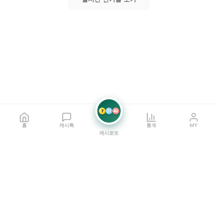
7
21
42
홈
캐시톡
통계
MY
캐시로또