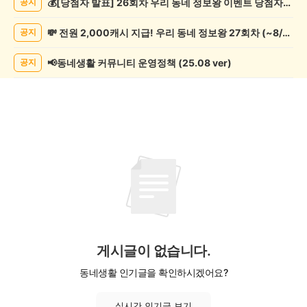
💰[당첨자 발표] 26회차 우리 동네 정보왕 이벤트 당첨자를 발표합니다!
공지
제
조
💸 전원 2,000캐시 지급! 우리 동네 정보왕 27회차 (~8/10)
공지
게
시
글
📢동네생활 커뮤니티 운영정책 (25.08 ver)
공지
목
록
게시글이 없습니다.
동네생활 인기글을 확인하시겠어요?
실시간 인기글 보기