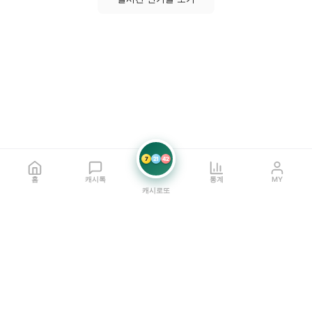
7
21
42
홈
캐시톡
통계
MY
캐시로또