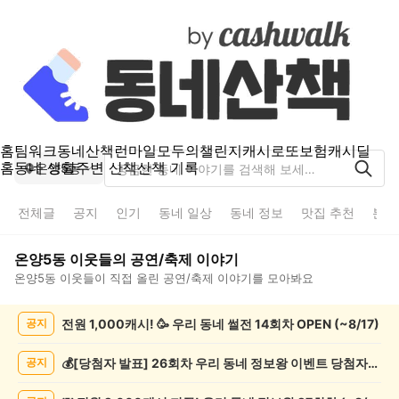
홈
팀워크
동네산책
런마일
모두의챌린지
캐시로또
보험
캐시딜
홈
동네 생활
주변 산책
산책 기록
온양5동
전체글
공지
인기
동네 일상
동네 정보
맛집 추천
분실
온양5동
이웃들의
공연/축제
이야기
온양5동
이웃들이 직접 올린
공연/축제
이야기를 모아봐요
온
전원 1,000캐시! 🥳 우리 동네 썰전 14회차 OPEN (~8/17)
공지
양
5
동
💰[당첨자 발표] 26회차 우리 동네 정보왕 이벤트 당첨자를 발표합니다!
공지
공
연/