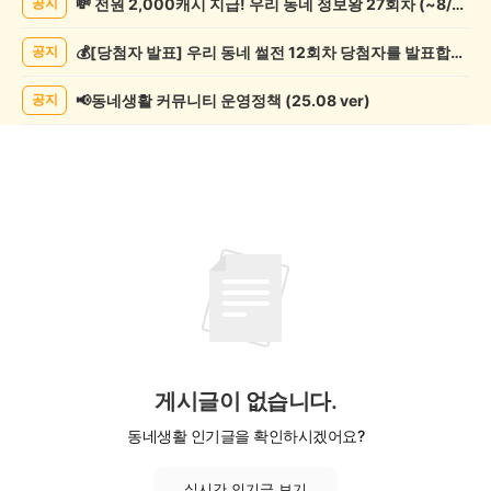
💸 전원 2,000캐시 지급! 우리 동네 정보왕 27회차 (~8/10)
공지
축
제
💰[당첨자 발표] 우리 동네 썰전 12회차 당첨자를 발표합니다!
공지
게
시
글
📢동네생활 커뮤니티 운영정책 (25.08 ver)
공지
목
록
게시글이 없습니다.
동네생활 인기글을 확인하시겠어요?
실시간 인기글 보기