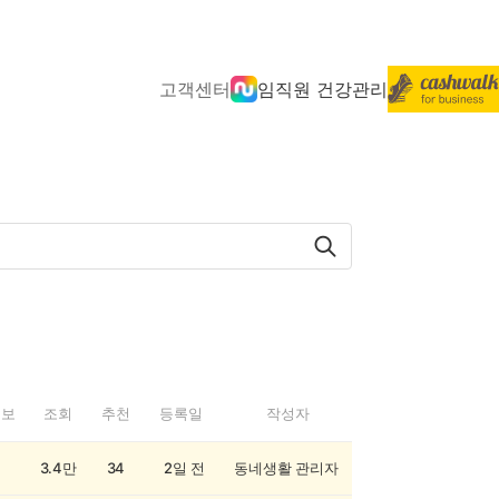
고객센터
임직원 건강관리
정보
조회
추천
등록일
작성자
3.4만
34
2일 전
동네생활 관리자