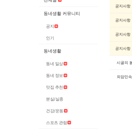
책
기
공지사항
록
동네생활 커뮤니티
자
공지사항
랑
공지
하
기
공지사항
인기
게
시
공지사항
동네생활
글
목
록
시골의 
동네 일상
동네 정보
외암민속
맛집 추천
분실/실종
건강/운동
스포츠 관람