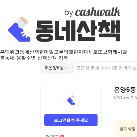
홈
팀워크
동네산책
런마일
모두의챌린지
캐시로또
보험
캐시딜
홈
동네 생활
주변 산책
산책 기록
온양5동
온양5동
온양5동
이
온
양
로그인을 해주세요
5
동
공지사항
산
전체글