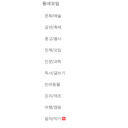
동네모임
문화/예술
공연/축제
종교/봉사
친목/모임
인문/과학
독서/글쓰기
반려동물
요리/제조
여행/캠핑
음악/악기