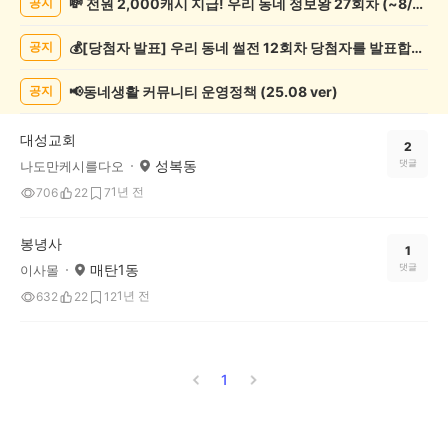
💸 전원 2,000캐시 지급! 우리 동네 정보왕 27회차 (~8/10)
공지
봉
사
💰[당첨자 발표] 우리 동네 썰전 12회차 당첨자를 발표합니다!
공지
게
시
글
📢동네생활 커뮤니티 운영정책 (25.08 ver)
공지
목
록
대성교회
2
성복동
댓글
나도만케시를다오
1년 전
706
22
7
봉녕사
1
매탄1동
댓글
이사몰
1년 전
632
22
12
1