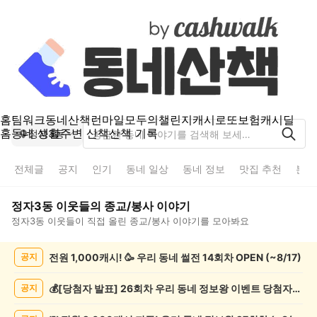
홈
팀워크
동네산책
런마일
모두의챌린지
캐시로또
보험
캐시딜
홈
동네 생활
주변 산책
산책 기록
정자3동
전체글
공지
인기
동네 일상
동네 정보
맛집 추천
분실
정자3동
이웃들의
종교/봉사
이야기
정자3동
이웃들이 직접 올린
종교/봉사
이야기를 모아봐요
정
전원 1,000캐시! 🥳 우리 동네 썰전 14회차 OPEN (~8/17)
공지
자
3
동
💰[당첨자 발표] 26회차 우리 동네 정보왕 이벤트 당첨자를 발표합니다!
공지
종
교/