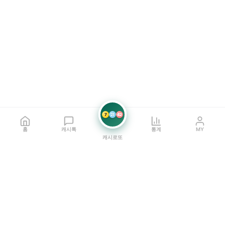
7
21
42
홈
캐시톡
통계
MY
캐시로또