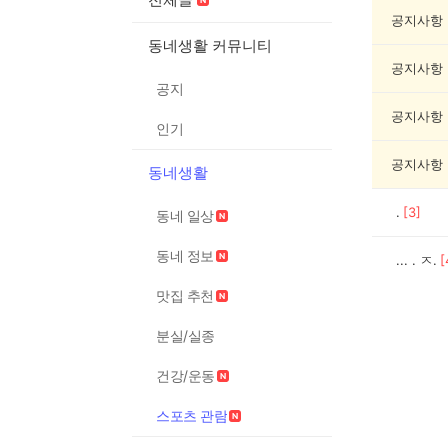
포
츠
공지사항
관
동네생활 커뮤니티
람
공지사항
게
공지
시
글
공지사항
인기
목
록
공지사항
동네생활
.
[
3
]
동네 일상
동네 정보
... . ㅈ.
[
맛집 추천
분실/실종
건강/운동
스포츠 관람