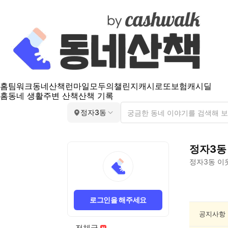
홈
팀워크
동네산책
런마일
모두의챌린지
캐시로또
보험
캐시딜
홈
동네 생활
주변 산책
산책 기록
정자3동
정자3동
정자3동
이
정
자
로그인을 해주세요
3
동
공지사항
스
전체글