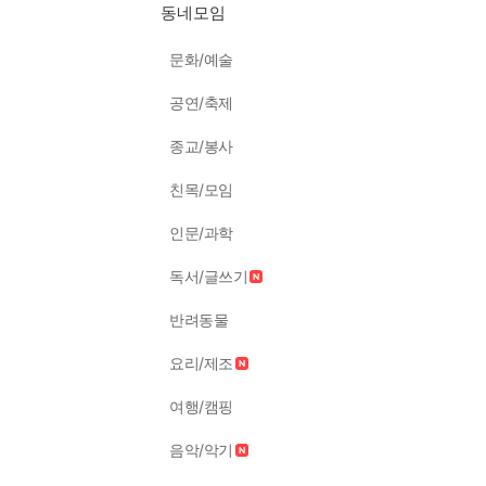
동네모임
문화/예술
공연/축제
종교/봉사
친목/모임
인문/과학
독서/글쓰기
반려동물
요리/제조
여행/캠핑
음악/악기