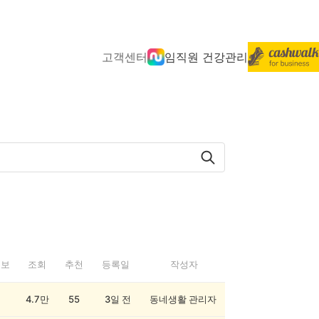
고객센터
임직원 건강관리
정보
조회
추천
등록일
작성자
4.7만
55
3일 전
동네생활 관리자