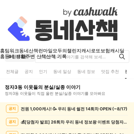
홈
팀워크
동네산책
런마일
모두의챌린지
캐시로또
보험
캐시딜
홈
동네 생활
주변 산책
산책 기록
정자3동
전체글
공지
인기
동네 일상
동네 정보
맛집 추천
분실
정자3동
이웃들의
분실/실종
이야기
정자3동
이웃들이 직접 올린
분실/실종
이야기를 모아봐요
정
전원 1,000캐시! 🥳 우리 동네 썰전 14회차 OPEN (~8/17)
공지
자
3
동
💰[당첨자 발표] 26회차 우리 동네 정보왕 이벤트 당첨자를 발표합니다!
공지
분
실/