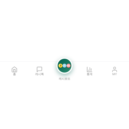
7
21
42
홈
캐시톡
통계
MY
캐시로또