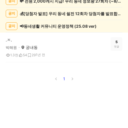
💸 전원 2,000캐시 지급! 우리 동네 정보왕 27회차 (~8/10)
공지
실
종
💰[당첨자 발표] 우리 동네 썰전 12회차 당첨자를 발표합니다!
공지
게
시
글
📢동네생활 커뮤니티 운영정책 (25.08 ver)
공지
목
록
.ㅈ.
5
궁내동
댓글
박해원
1년 전
1.3천
54
29
1