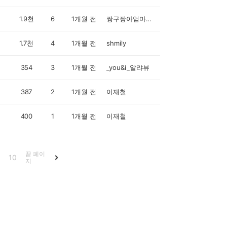
1.9천
6
1개월 전
짱구짱아엄마입니다
1.7천
4
1개월 전
shmily
354
3
1개월 전
_you&i_알랴뷰
387
2
1개월 전
이재철
400
1
1개월 전
이재철
끝 페이
10
지