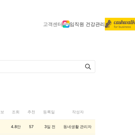
고객센터
임직원 건강관리
정보
조회
추천
등록일
작성자
4.8만
57
3일 전
동네생활 관리자