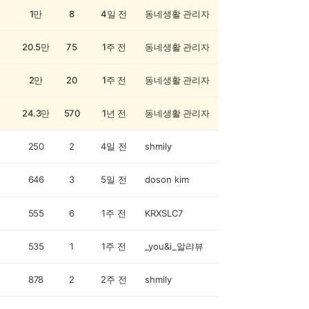
1만
8
4일 전
동네생활 관리자
20.5만
75
1주 전
동네생활 관리자
2만
20
1주 전
동네생활 관리자
24.3만
570
1년 전
동네생활 관리자
250
2
4일 전
shmily
646
3
5일 전
doson kim
555
6
1주 전
KRXSLC7
535
1
1주 전
_you&i_알랴뷰
878
2
2주 전
shmily