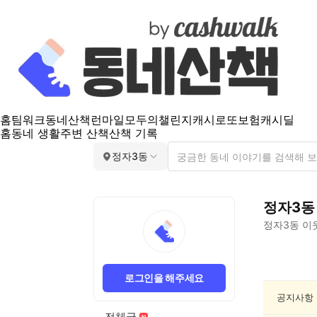
홈
팀워크
동네산책
런마일
모두의챌린지
캐시로또
보험
캐시딜
홈
동네 생활
주변 산책
산책 기록
정자3동
정자3동
정자3동
이
정
자
로그인을 해주세요
3
동
공지사항
동
전체글