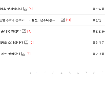
볶음 맛집입니다
[
4
]
수리동
[쫄깃한 손칼국수와 손수제비의 절정]-은주네홍두깨칼국수
[
11
]
탑동
순대국 맛집!^^
[
4
]
건건동
거궁을 소개합니다
[
2
]
인계동
 마트 영업중단
[
3
]
인계동
1
2
3
4
5
6
7
8
9