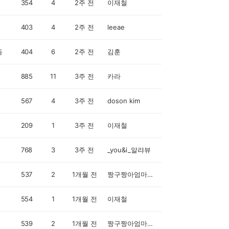
354
4
2주 전
이재철
403
4
2주 전
leeae
동
404
6
2주 전
김훈
885
11
3주 전
카라
567
4
3주 전
doson kim
209
1
3주 전
이재철
768
3
3주 전
_you&i_알랴뷰
537
2
1개월 전
짱구짱아엄마입니다
554
1
1개월 전
이재철
539
2
1개월 전
짱구짱아엄마입니다