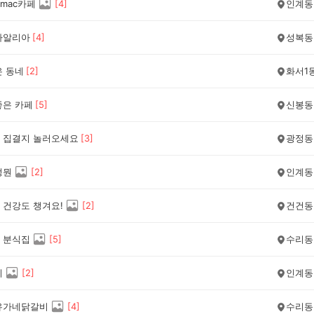
mac카페
[
4
]
인계동
다알리아
[
4
]
성복동
은 동네
[
2
]
화서1
좋은 카페
[
5
]
신봉동
 집결지 놀러오세요
[
3
]
광정동
정뭔
[
2
]
인계동
 건강도 챙겨요!
[
2
]
건건동
 분식집
[
5
]
수리동
리
[
2
]
인계동
유가네닭갈비
[
4
]
수리동