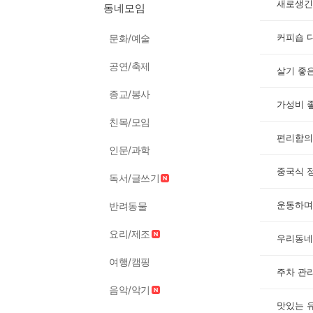
새로생긴
동네모임
커피숍 
문화/예술
공연/축제
살기 좋
종교/봉사
가성비 
친목/모임
편리함의
인문/과학
중국식 
독서/글쓰기
운동하며
반려동물
요리/제조
우리동네
여행/캠핑
주차 관
음악/악기
맛있는 