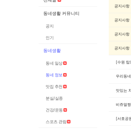
네
정
공지사항
보
동네생활 커뮤니티
게
공지사항
시
공지
글
목
공지사항
인기
록
공지사항
동네생활
[수원 탑
동네 일상
동네 정보
우리동네
맛집 추천
맛있는 
분실/실종
비쥬얼짱
건강/운동
스포츠 관람