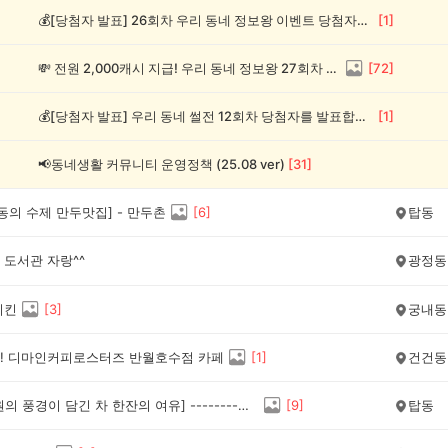
💰[당첨자 발표] 26회차 우리 동네 정보왕 이벤트 당첨자를 발표합니다!
[
1
]
💸 전원 2,000캐시 지급! 우리 동네 정보왕 27회차 (~8/10)
[
72
]
💰[당첨자 발표] 우리 동네 썰전 12회차 당첨자를 발표합니다!
[
1
]
📢동네생활 커뮤니티 운영정책 (25.08 ver)
[
31
]
동의 수제 만두맛집] - 만두촌
[
6
]
탑동
 도서관 자랑^^
광정동
치킨
[
3
]
궁내동
! 디마인커피로스터즈 반월호수점 카페
[
1
]
건건동
[서호공원의 풍경이 담긴 차 한잔의 여유] --------♡♡♡ 카페라르고♡♡♡
[
9
]
탑동