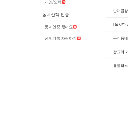
게임/오락
순대곱창
동네산책 인증
동네인증 했어요
우리동네 
산책기록 자랑하기
광교의 
홈플러스