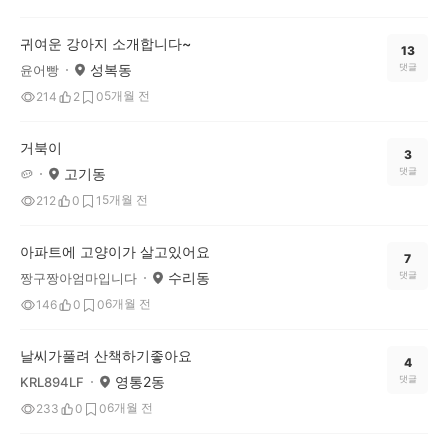
귀여운 강아지 소개합니다~
13
성복동
댓글
윤어빵
5개월 전
214
2
0
거북이
3
고기동
댓글
🥔
5개월 전
212
0
1
아파트에 고양이가 살고있어요
7
수리동
댓글
짱구짱아엄마입니다
6개월 전
146
0
0
날씨가풀려 산책하기좋아요
4
영통2동
댓글
KRL894LF
6개월 전
233
0
0