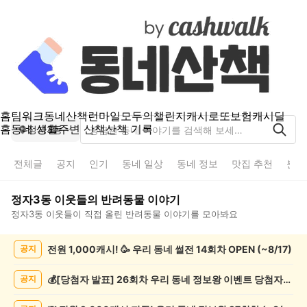
홈
팀워크
동네산책
런마일
모두의챌린지
캐시로또
보험
캐시딜
홈
동네 생활
주변 산책
산책 기록
정자3동
전체글
공지
인기
동네 일상
동네 정보
맛집 추천
분실
정자3동
이웃들의
반려동물
이야기
정자3동
이웃들이 직접 올린
반려동물
이야기를 모아봐요
정
전원 1,000캐시! 🥳 우리 동네 썰전 14회차 OPEN (~8/17)
공지
자
3
동
💰[당첨자 발표] 26회차 우리 동네 정보왕 이벤트 당첨자를 발표합니다!
공지
반
려