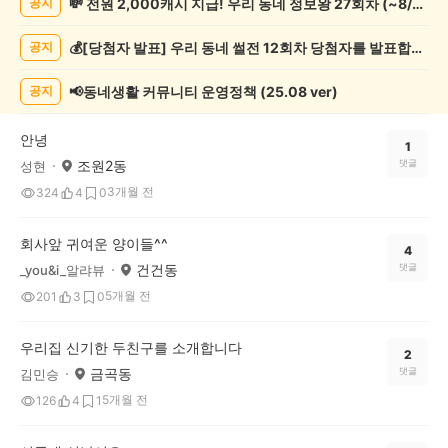
💸 전원 2,000캐시 지급! 우리 동네 정보왕 27회차 (~8/10)
공지
동
물
💰[당첨자 발표] 우리 동네 썰전 12회차 당첨자를 발표합니다!
공지
게
시
글
📢동네생활 커뮤니티 운영정책 (25.08 ver)
공지
목
록
안녕
1
조원2동
댓글
성현
3개월 전
324
4
0
회사앞 귀여운 양이들^^
4
건건동
댓글
_you&i_알랴뷰
5개월 전
201
3
0
우리집 신기한 두친구를 소개합니다
2
금곡동
댓글
김민승
5개월 전
126
4
1