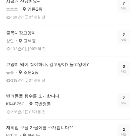
시골개 신났어요~
7
영통2동
댓글
호호호
5개월 전
160
1
0
골목대장고양이
7
고색동
댓글
상민
5개월 전
132
0
0
고양이 먹이 줘야하나, 길고양이? 들고양이?
3
조원2동
댓글
늘픔
5개월 전
319
1
0
반려동물 향수를 소개합니다
7
곡반정동
댓글
KR4B75C
5개월 전
226
2
0
저희집 보물 가을이를 소개합니다^^
2
파장동
댓글
박지우