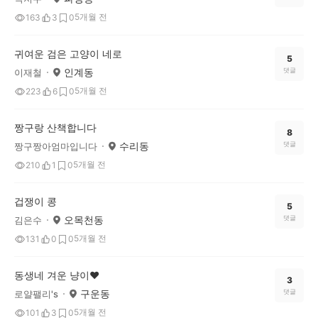
5개월 전
163
3
0
귀여운 검은 고양이 네로
5
인계동
댓글
이재철
5개월 전
223
6
0
짱구랑 산책합니다
8
수리동
댓글
짱구짱아엄마입니다
5개월 전
210
1
0
겁쟁이 콩
5
오목천동
댓글
김은수
5개월 전
131
0
0
동생네 겨운 냥이❤
3
구운동
댓글
로얄팰리's
5개월 전
101
3
0