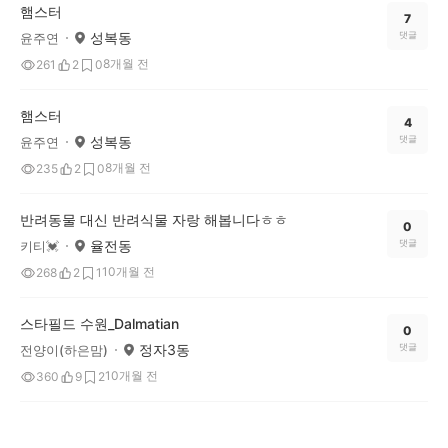
햄스터
7
성복동
댓글
윤주연
8개월 전
261
2
0
햄스터
4
성복동
댓글
윤주연
8개월 전
235
2
0
반려동물 대신 반려식물 자랑 해봅니다ㅎㅎ
0
율전동
댓글
키티💓
10개월 전
268
2
1
스타필드 수원_Dalmatian
0
정자3동
댓글
전양이(하은맘)
10개월 전
360
9
2