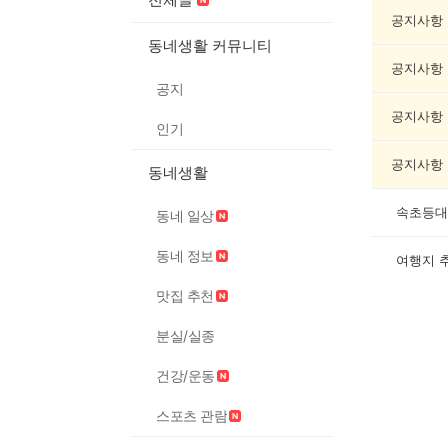
캠
핑
공지사항
게
동네생활 커뮤니티
시
공지사항
글
공지
목
록
공지사항
인기
공지사항
동네생활
속초등대
동네 일상
동네 정보
여행지 
맛집 추천
분실/실종
건강/운동
스포츠 관람