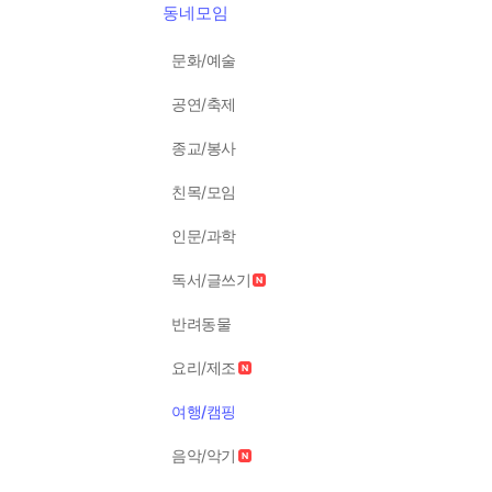
동네모임
문화/예술
공연/축제
종교/봉사
친목/모임
인문/과학
독서/글쓰기
반려동물
요리/제조
여행/캠핑
음악/악기