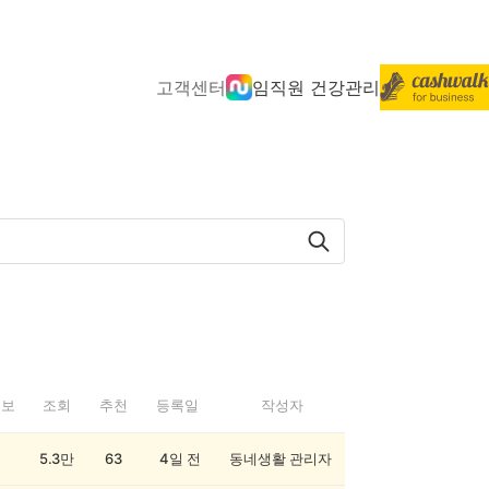
고객센터
임직원 건강관리
정보
조회
추천
등록일
작성자
5.3만
63
4일 전
동네생활 관리자