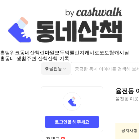
홈
팀워크
동네산책
런마일
모두의챌린지
캐시로또
보험
캐시딜
홈
동네 생활
주변 산책
산책 기록
율전동
율전동
율전동
이웃
율
전
로그인을 해주세요
동
여
공지사항
행/
전체글