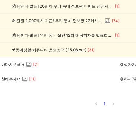
💰[당첨자 발표] 26회차 우리 동네 정보왕 이벤트 당첨자를 발표합니다!
[
1
]
💸 전원 2,000캐시 지급! 우리 동네 정보왕 27회차 (~8/10)
[
74
]
💰[당첨자 발표] 우리 동네 썰전 12회차 당첨자를 발표합니다!
[
1
]
📢동네생활 커뮤니티 운영정책 (25.08 ver)
[
31
]
 바다시윈해요
[
2
]
정자2
추천해주세여
[
11
]
화서2
1