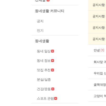
동
물
공지사항
게
동네생활 커뮤니티
시
공지사항
글
공지
목
록
공지사항
인기
공지사항
동네생활
안녕
[
1
]
동네 일상
동네 정보
회사앞 
맛집 추천
우리집 
분실/실종
골목대장
건강/운동
고양이 
스포츠 관람