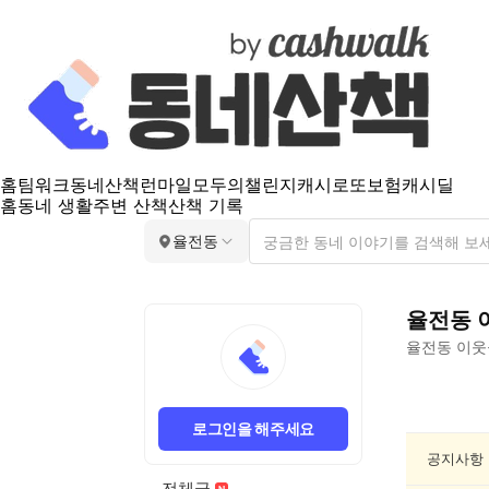
홈
팀워크
동네산책
런마일
모두의챌린지
캐시로또
보험
캐시딜
홈
동네 생활
주변 산책
산책 기록
율전동
율전동
율전동
이웃
율
전
로그인을 해주세요
동
반
공지사항
려
전체글