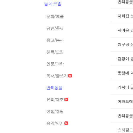
반려동물
동네모임
저희집 
문화/예술
공연/축제
귀여운 
종교/봉사
짱구랑 
친목/모임
겁쟁이 
인문/과학
동생네 
독서/글쓰기
거북이
반려동물
요리/제조
아파트에
여행/캠핑
반려동물
음악/악기
스타필드 