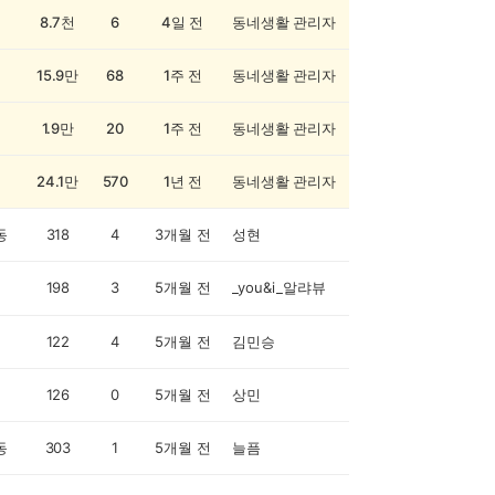
8.7천
6
4일 전
동네생활 관리자
15.9만
68
1주 전
동네생활 관리자
1.9만
20
1주 전
동네생활 관리자
24.1만
570
1년 전
동네생활 관리자
동
318
4
3개월 전
성현
198
3
5개월 전
_you&i_알랴뷰
122
4
5개월 전
김민승
126
0
5개월 전
상민
동
303
1
5개월 전
늘픔