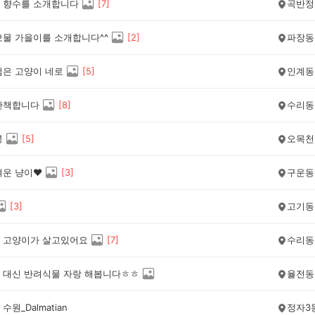
 향수를 소개합니다
[
7
]
곡반정
보물 가을이를 소개합니다^^
[
2
]
파장동
검은 고양이 네로
[
5
]
인계동
산책합니다
[
8
]
수리동
콩
[
5
]
오목천
겨운 냥이❤
[
3
]
구운동
[
3
]
고기동
 고양이가 살고있어요
[
7
]
수리동
 대신 반려식물 자랑 해봅니다ㅎㅎ
율전동
수원_Dalmatian
정자3