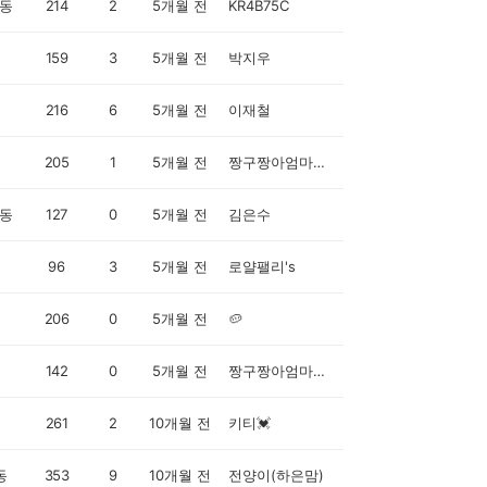
동
214
2
5개월 전
KR4B75C
159
3
5개월 전
박지우
216
6
5개월 전
이재철
205
1
5개월 전
짱구짱아엄마입니다
동
127
0
5개월 전
김은수
96
3
5개월 전
로얄팰리's
206
0
5개월 전
🥔
142
0
5개월 전
짱구짱아엄마입니다
261
2
10개월 전
키티💓
동
353
9
10개월 전
전양이(하은맘)