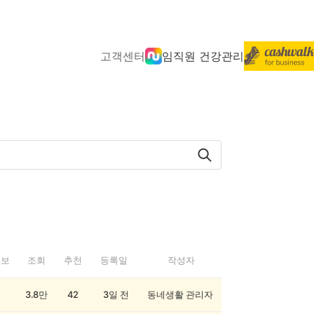
고객센터
임직원 건강관리
정보
조회
추천
등록일
작성자
3.8만
42
3일 전
동네생활 관리자