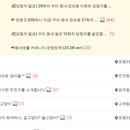
💰[당첨자 발표] 26회차 우리 동네 정보왕 이벤트 당첨자를 발표합니다!
💸 전원 2,000캐시 지급! 우리 동네 정보왕 27회차 (~8/10)
[
64
]
💰[당첨자 발표] 우리 동네 썰전 12회차 당첨자를 발표합니다!
[
1
]
📢동네생활 커뮤니티 운영정책 (25.08 ver)
[
31
]
조원2
건건동
귀여운 양이들^^
[
4
]
신기한 두친구를 소개합니다
[
2
]
금곡동
고양이
[
7
]
고색동
먹이 줘야하나, 길고양이? 들고양이?
[
3
]
조원2