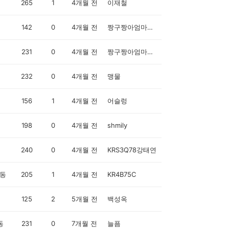
265
1
4개월 전
이재철
142
0
4개월 전
짱구짱아엄마입니다
231
0
4개월 전
짱구짱아엄마입니다
232
0
4개월 전
맹물
156
1
4개월 전
어슬렁
198
0
4개월 전
shmily
240
0
4개월 전
KRS3Q78강태연
동
205
1
4개월 전
KR4B75C
125
2
5개월 전
백성옥
동
231
0
7개월 전
늘픔