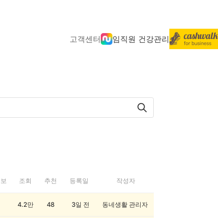
고객센터
임직원 건강관리
정보
조회
추천
등록일
작성자
4.2만
48
3일 전
동네생활 관리자