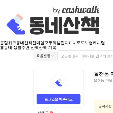
홈
팀워크
동네산책
런마일
모두의챌린지
캐시로또
보험
캐시딜
홈
동네 생활
주변 산책
산책 기록
율전동
율전동
율전동
이웃
율
전
로그인을 해주세요
동
건
공지사항
강/
전체글