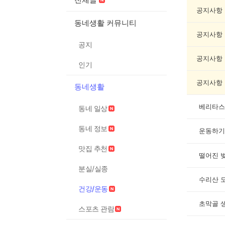
운
동
공지사항
게
동네생활 커뮤니티
시
공지사항
글
공지
목
록
공지사항
인기
공지사항
동네생활
베리타스
동네 일상
동네 정보
운동하기
맛집 추천
떨어진 
분실/실종
수리산 
건강/운동
초막골 
스포츠 관람