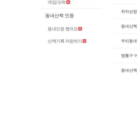
게임/오락
위치선정.
동네산책 인증
동네산책
동네인증 했어요
우리동네
산책기록 자랑하기
영통구 
동네산책