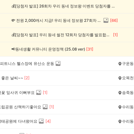
💰[당첨자 발표] 26회차 우리 동네 정보왕 이벤트 당첨자를 발표합니다!
💸 전원 2,000캐시 지급! 우리 동네 정보왕 27회차 (~8/10)
[
66
]
💰[당첨자 발표] 우리 동네 썰전 12회차 당첨자를 발표합니다!
[
1
]
📢동네생활 커뮤니티 운영정책 (25.08 ver)
[
31
]
피트니스 헬스장에 유산소 운동
구운동
 좋은 날씨~~
[
2
]
오목천
벚꽃 잎사귀 이뻐부요
[
1
]
송죽동
도립공원 산책하기좋아요
[
1
]
수리동
생태공원에 다녀왔어요
[
4
]
수리동