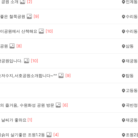
 공원 소개
[
2
]
인계동
좋은 철쭉공원
[
9
]
수리동
이공원에서 산책해요
[
10
]
수리동
공원
[
8
]
삼동
앙공원입니다.
[
10
]
재궁동
호저수지,서호공원소개합니다~^^
[
9
]
탑동
고등동
의 즐거움, 수원화성 공원 방문
[
6
]
곡반정
 날씨가 좋와요
[
1
]
재궁동
기슭의 살기좋은 조원1.2동
[
4
]
조원2