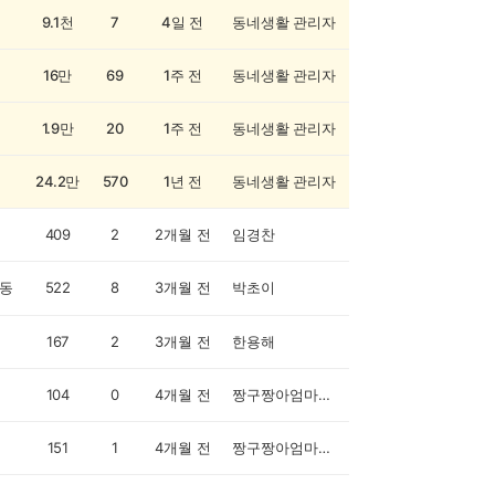
9.1천
7
4일 전
동네생활 관리자
16만
69
1주 전
동네생활 관리자
1.9만
20
1주 전
동네생활 관리자
24.2만
570
1년 전
동네생활 관리자
409
2
2개월 전
임경찬
동
522
8
3개월 전
박초이
167
2
3개월 전
한용해
104
0
4개월 전
짱구짱아엄마입니다
151
1
4개월 전
짱구짱아엄마입니다