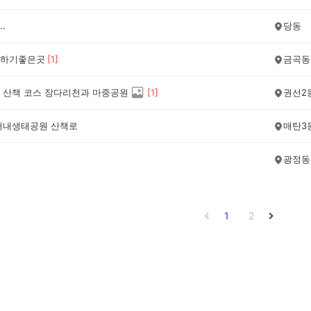
.
당동
하기좋은곳
[
1
]
금곡동
 산책 코스 장다리천과 마중공원
[
1
]
권선2
머내생태공원 산책로
매탄3
광정동
1
2