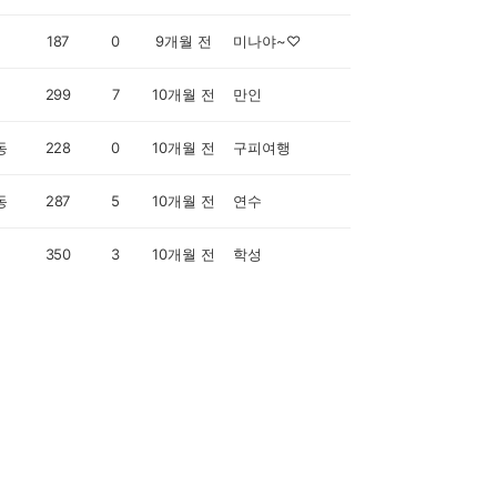
187
0
9개월 전
미나야~♡
299
7
10개월 전
만인
동
228
0
10개월 전
구피여행
동
287
5
10개월 전
연수
350
3
10개월 전
학성