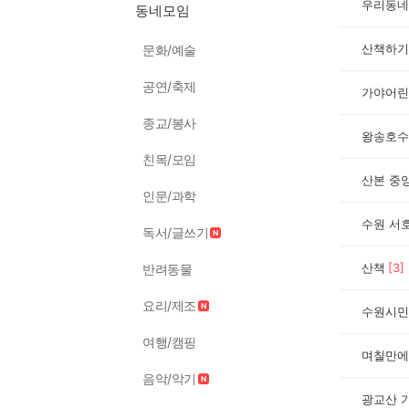
우리동네
동네모임
산책하기
문화/예술
공연/축제
가야어린
종교/봉사
왕송호수
친목/모임
산본 중
인문/과학
수원 서
독서/글쓰기
산책
[
3
]
반려동물
요리/제조
수원시민
여행/캠핑
며칠만에
음악/악기
광교산 