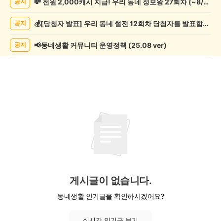
💸 전원 2,000캐시 지급! 우리 동네 정보왕 27회차 (~8/10)
공지
기
게
💰[당첨자 발표] 우리 동네 썰전 12회차 당첨자를 발표합니다!
공지
시
글
목
📢동네생활 커뮤니티 운영정책 (25.08 ver)
공지
록
게시글이 없습니다.
동네생활 인기글을 확인하시겠어요?
실시간 인기글 보기