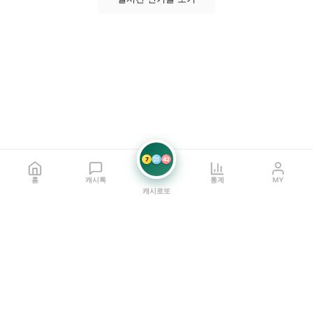
7
21
42
홈
캐시톡
통계
MY
캐시로또