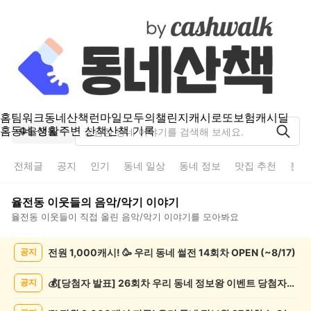
홈
팀워크
동네산책
런마일
모두의챌린지
캐시로또
보험
캐시딜
홈
동네 생활
주변 산책
산책 기록
율전동
전체글
공지
인기
동네 일상
동네 정보
맛집 추천
분실
율전동
이웃들의
음악/악기
이야기
율전동
이웃들이 직접 올린
음악/악기
이야기를 모아봐요
율
전원 1,000캐시! 🥳 우리 동네 썰전 14회차 OPEN (~8/17)
공지
전
동
음
💰[당첨자 발표] 26회차 우리 동네 정보왕 이벤트 당첨자를 발표합니다!
공지
악/
악