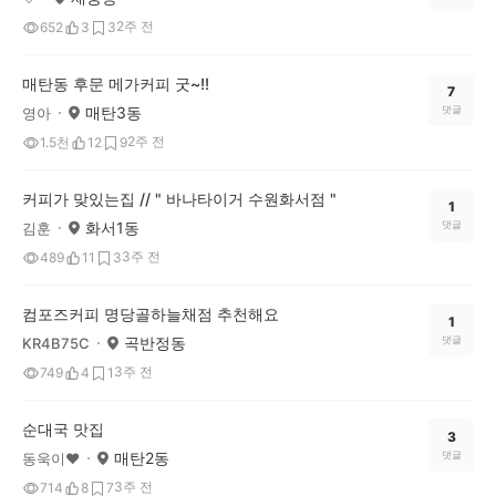
2주 전
652
3
3
매탄동 후문 메가커피 굿~!!
7
매탄3동
댓글
영아
2주 전
1.5천
12
9
커피가 맞있는집 // " 바나타이거 수원화서점 "
1
화서1동
댓글
김훈
3주 전
489
11
3
컴포즈커피 명당골하늘채점 추천해요
1
곡반정동
댓글
KR4B75C
3주 전
749
4
1
순대국 맛집
3
매탄2동
댓글
동욱이♥
3주 전
714
8
7