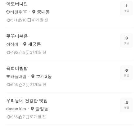
악토버나인
1
궁내동
댓글
💞비갠후❤️‍🔥
1개월 전
571
10
4
쭈꾸미볶음
3
재궁동
댓글
정삼례
1개월 전
495
5
2
육회비빔밥
6
호계3동
댓글
🧡하늘바람
1개월 전
693
2
2
우리동네 건강한 맛집
4
광정동
댓글
doson kim
1개월 전
956
7
5