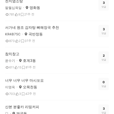
천지염소탕
3
영화동
댓글
팔월십육일
1주 전
781
9
2
서가네 원조 감자탕 뼈해장국 추천
3
곡반정동
댓글
KR4B75C
1주 전
873
2
0
참치창고
2
호계3동
댓글
윤수기
1주 전
611
15
8
너무 너무 너무 마시쏘요
0
오목천동
댓글
이명옥
2주 전
703
3
4
산본 분좋카 리띵커피
3
재궁동
댓글
🤍