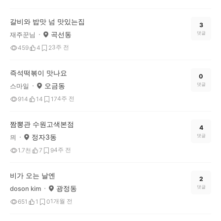
갈비와 밥맛 넘 맛있는집
3
곡선동
댓글
재주꾼님
3주 전
459
4
2
즉석떡볶이 맛나요
0
오금동
댓글
스마일
4주 전
914
14
17
짬뽕관 수원고색본점
4
정자3동
댓글
믜
4주 전
1.7천
7
9
비가 오는 날엔
2
광정동
댓글
doson kim
1개월 전
651
1
0