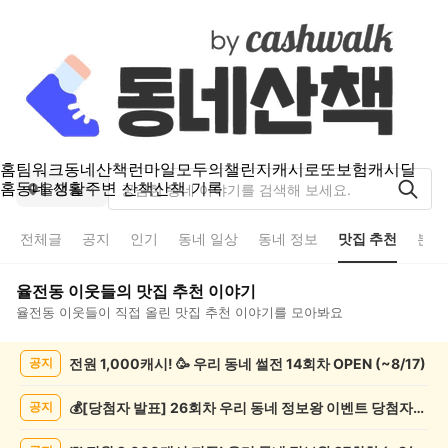
홈
팀워크
동네산책
런마일
모두의챌린지
캐시로또
보험
캐시딜
홈
동네 생활
주변 산책
산책 기록
율전동
전체글
공지
인기
동네 일상
동네 정보
맛집 추천
분실
율전동
이웃들의
맛집 추천
이야기
율전동
이웃들이 직접 올린
맛집 추천
이야기를 모아봐요
율
전원 1,000캐시! 🥳 우리 동네 썰전 14회차 OPEN (~8/17)
공지
전
동
맛
💰[당첨자 발표] 26회차 우리 동네 정보왕 이벤트 당첨자를 발표합니다!
공지
집
추