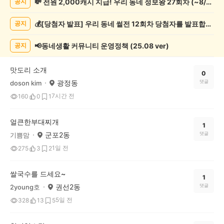
💸 전원 2,000캐시 지급! 우리 동네 정보왕 27회차 (~8/10)
공지
천
게
💰[당첨자 발표] 우리 동네 썰전 12회차 당첨자를 발표합니다!
공지
시
글
목
📢동네생활 커뮤니티 운영정책 (25.08 ver)
공지
록
맛도리 소개
0
광정동
댓글
doson kim
7시간 전
160
0
1
얼큰한부대찌개
1
군포2동
댓글
기쁨맘
1일 전
275
3
2
쌀국수를 드세요~
1
권선2동
댓글
2young호
5일 전
328
13
5